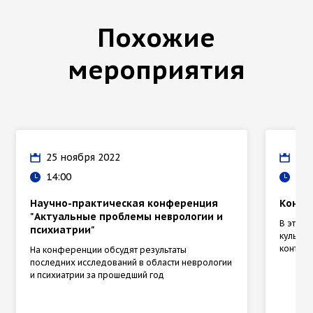
Похожие
мероприятия
25 ноября 2022
21 
14:00
10:
Научно-практическая конференция
Конфе
"Актуальные проблемы неврологии и
В этом
психиатрии"
культур
контекс
На конференции обсудят результаты
последних исследований в области неврологии
и психиатрии за прошедший год