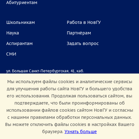
Абитуриентам
Школьникам
Работа в НовГУ
Наука
Партнёрам
Аспирантам
Задать вопрос
СМИ
ул. Большая Санкт-Петербургская, 41, каб.
1101, 1103
Мы используем файлы cookies и аналитические сервисы
для улучшения работы сайта НовГУ и большего удобства
Приемная комиссия: +7(8162)33-20-44
его использования. Продолжая пользоваться сайтом, вы
подтверждаете, что были проинформированы об
использовании файлов cookies сайтом НовГУ и согласны
с нашими правилами обработки персональных данных.
Вы можете отключить файлы cookies в настройках Вашего
браузера.
Узнать больше
Настроить Cookie
Сведения об образовательной организации