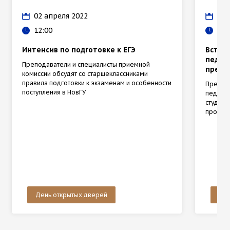
02 апреля 2022
11 
12:00
13:
Интенсив по подготовке к ЕГЭ
Встре
педаг
Преподаватели и специалисты приемной
предс
комиссии обсудят со старшеклассниками
правила подготовки к экзаменам и особенности
Предста
поступления в НовГУ
педагог
студент
продол
День открытых дверей
Ден