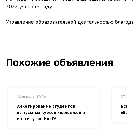
2022 учебном году.
Управление образовательной деятельностью благода
Похожие объявления
28 января, 16:56
27 янв
Анкетирование студентов
Всер
выпускных курсов колледжей и
«Байк
институтов НовГУ