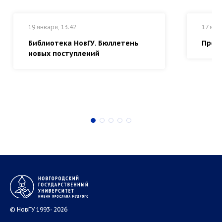
19 января, 13:42
17 янв
Библиотека НовГУ. Бюллетень
Прем
новых поступлений
© НовГУ 1993- 2026