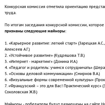
Конкурсная комиссия отметила ориентацию предста
труда.
По итогам заседания конкурсной комиссии, которое
признаны следующие майноры
:
1. «Карьерное развитие: легкий старт» (Зарецкая А.С.,
Алексеев А.Г.)
2. «Устойчивое развитие» (Кудряшова Т.В.)
3. «Интернет - маркетинг» (Донина И.А.)
4. «Педагог и родитель: учимся сотрудничать» (Шерайз
5. «Основы деловой коммуникации» (Смирнов В.А.)
6. «Визуальные формы современной культуры» (Проко
7. «Французский – это для Вас! Практический курс» (З
Соколовская Ж.В.)
Майноры - победители будут размещены на сайте 