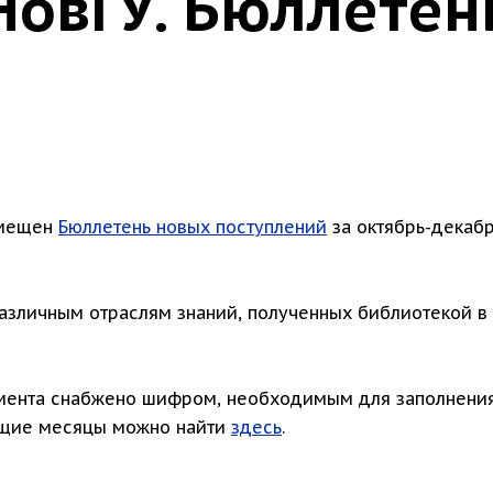
НовГУ. Бюллетен
змещен
Бюллетень новых поступлений
за октябрь-декаб
азличным отраслям знаний, полученных библиотекой в 
мента снабжено шифром, необходимым для заполнени
дущие месяцы можно найти
здесь
.