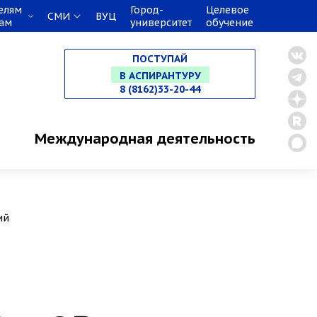
НА СПЕЦИАЛИТЕТ
елям
Город-
Целевое
СМИ
ВУЦ
кам
университет
обучение
В МАГИСТРАТУРУ
ПОСТУПАЙ
В АСПИРАНТУРУ
8 (8162)33-20-44
В ОРДИНАТУРУ
Международная деятельность
ий