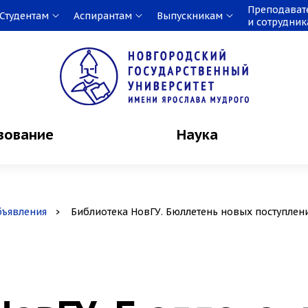
Преподават
Студентам
Аспирантам
Выпускникам
и сотрудни
зование
Наука
бъявления
Библиотека НовГУ. Бюллетень новых поступлен