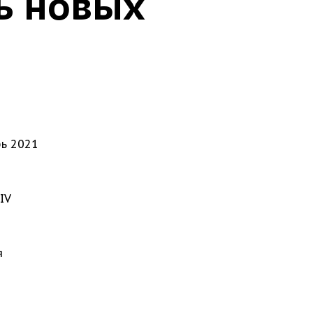
ь новых
рь 2021
IV
я