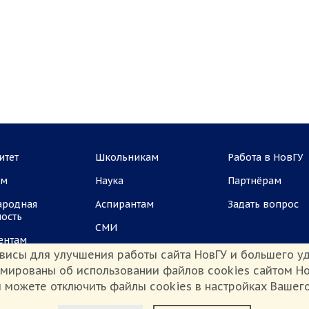
итет
Школьникам
Работа в НовГУ
ам
Наука
Партнёрам
ародная
Аспирантам
Задать вопрос
ность
СМИ
ентам
висы для улучшения работы сайта НовГУ и большего уд
рмированы об использовании файлов cookies сайтом Но
 можете отключить файлы cookies в настройках Вашег
Настроить Cookie
иденциальности
Сведения о доходах
Противодействие коррупции