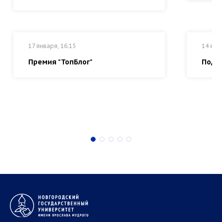
17 января, 16:15
14 янв
Премия "ТопБлог"
Подг