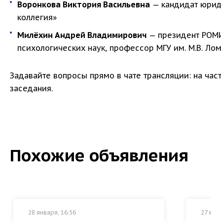
Воронкова Виктория Васильевна
— кандидат юриди
коллегия»
Милёхин Андрей Владимирович
— президент РОМИ
психологических наук, профессор МГУ им. М.В. Ло
Задавайте вопросы прямо в чате трансляции: на част
заседания.
Похожие объявления
28 января, 16:56
27 янв