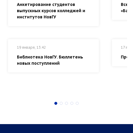
Анкетирование студентов
Всер
выпускных курсов колледжей и
«Байк
институтов НовГУ
19 января, 13:42
17 янв
Библиотека НовГУ. Бюллетень
Прем
новых поступлений