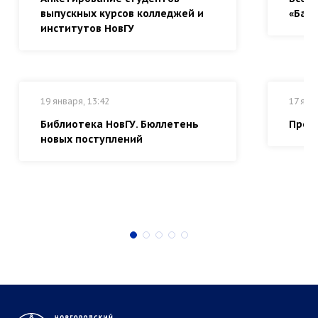
выпускных курсов колледжей и
«Байк
институтов НовГУ
19 января, 13:42
17 янв
Библиотека НовГУ. Бюллетень
Прем
новых поступлений