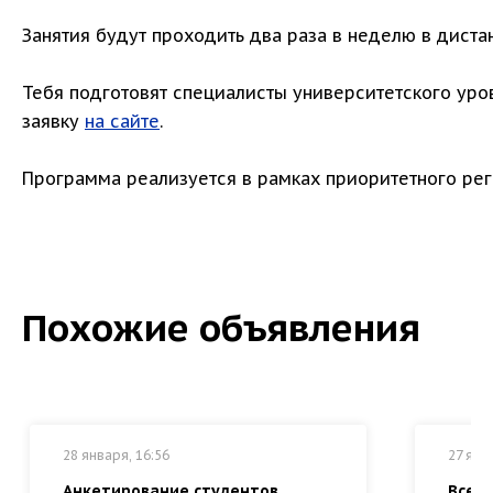
Занятия будут проходить два раза в неделю в диста
Тебя подготовят специалисты университетского уро
заявку
на сайте
.
Программа реализуется в рамках приоритетного рег
Похожие объявления
28 января, 16:56
27 янв
Анкетирование студентов
Всер