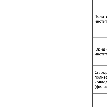
Полит
инстит
Юриди
инстит
Старо
полит
колле
(фили