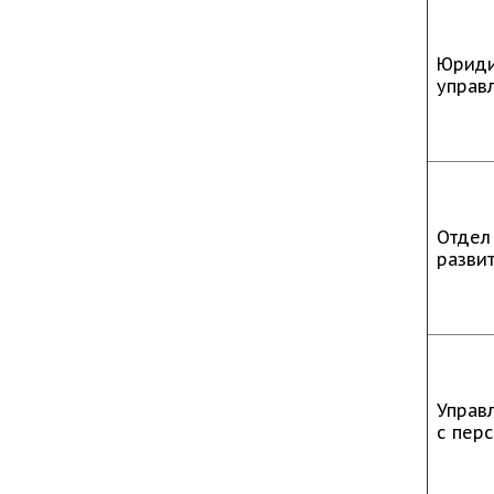
Юриди
управ
Отдел
разви
Управ
с пер