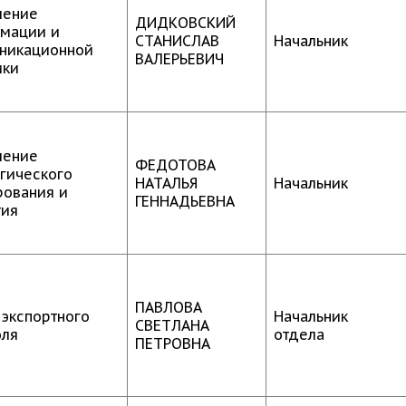
ление
ДИДКОВСКИЙ
мации и
СТАНИСЛАВ
Начальник
никационной
ВАЛЕРЬЕВИЧ
ики
ление
ФЕДОТОВА
егического
НАТАЛЬЯ
Начальник
рования и
ГЕННАДЬЕВНА
тия
ПАВЛОВА
 экспортного
Начальник
СВЕТЛАНА
оля
отдела
ПЕТРОВНА