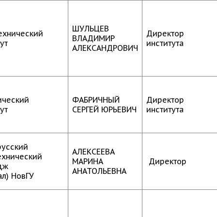
ШУЛЬЦЕВ
ехнический
Директор
ВЛАДИМИР
ут
института
АЛЕКСАНДРОВИЧ
ческий
ФАБРИЧНЫЙ
Директор
ут
СЕРГЕЙ ЮРЬЕВИЧ
института
русский
АЛЕКСЕЕВА
ехнический
МАРИНА
Директор
дж
АНАТОЛЬЕВНА
ал) НовГУ