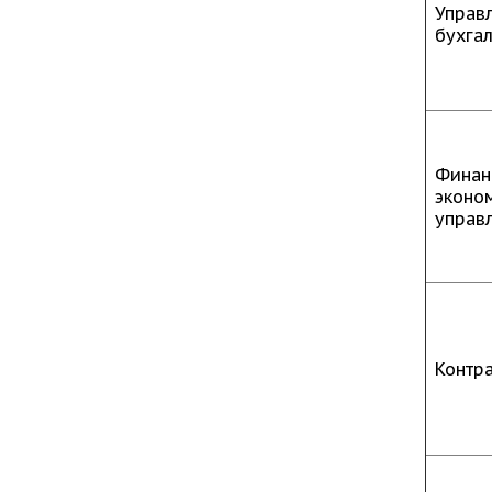
Управ
бухгал
Финан
эконо
управ
Контр