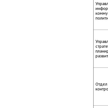
Управ
инфор
комму
полит
Управ
страт
плани
разви
Отдел
контр