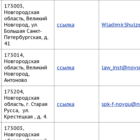
173003,
Новгородская
область, Великий
Новгород, ул.
ссылка
Wladimir.Shul
Большая Санкт-
Петербургская, д.
41
173014,
Новгородская
область, Великий
ссылка
law_inst@novsu
Новгород,
Антоново
175204,
Новгородская
область, г. Старая
ссылка
spk-f-novgu@n
Русса, ул.
Крестецкая , д. 4.
173003,
Новгородская