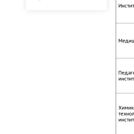
Инсти
Медиц
Педаг
инстит
Химик
техно
инстит