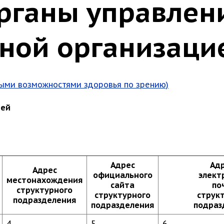
органы управлен
ной организаци
ными возможностями здоровья по зрению)
ией
Адрес
Ад
Адрес
официального
элект
местонахождения
сайта
по
структурного
структурного
струк
подразделения
подразделения
подраз
4
5
6