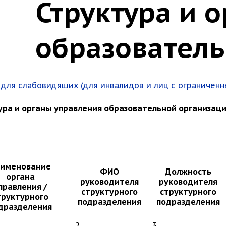
Структура и 
образователь
 для слабовидящих (для инвалидов и лиц с ограничен
ура и органы управления образовательной организац
именование
ФИО
Должность
органа
руководителя
руководителя
правления /
структурного
структурного
труктурного
подразделения
подразделения
дразделения
2
3