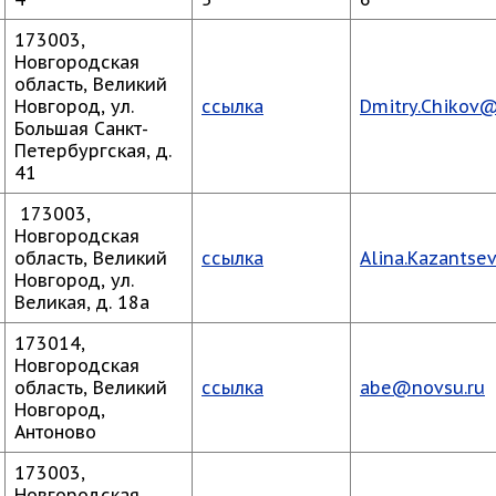
173003,
Новгородская
область, Великий
Новгород, ул.
ссылка
Dmitry.Chikov@
Большая Санкт-
Петербургская, д.
41
173003,
Новгородская
область, Великий
ссылка
Alina.Kazantse
Новгород, ул.
Великая, д. 18а
173014,
Новгородская
область, Великий
ссылка
abe@novsu.ru
Новгород,
Антоново
173003,
Новгородская