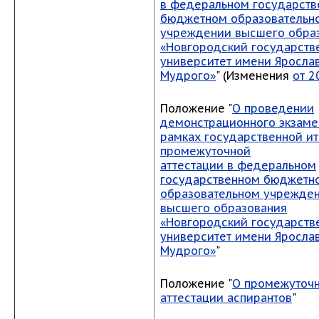
в федеральном государст
бюджетном образовательн
учреждении высшего обра
«Новгородский государств
университет имени Яросла
Мудрого»
" (Изменения
от 2
Положение "
О проведении
демонстрационного экзаме
рамках государственной ит
промежуточной
аттестации
в
федеральном
государственном бюджетн
образовательном учрежде
высшего образования
«Новгородский государств
университет имени Яросла
Мудрого»
"
Положение "
О промежуточ
аттестации аспирантов
"