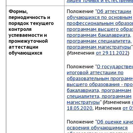
лицея точных и естественн
Формы,
Положение "
Об аттестации
периодичность и
обучающихся
по основным
порядок текущего
профессиональным образо
контроля
программам высшего образ
успеваемости и
программам бакалавриата,
промежуточной
программам специалитета,
аттестации
программам магистратуры
"
обучающихся
(Изменения
от 29.11.2022
)
Положение "
О государстве
итоговой аттестации по
образовательным програм
высшего образования - пр
бакалавриата, программам
специалитета, программам
магистратуры
" (Изменения
18.05.2020
, Изменения
от 0
Положение "
Об оценке кач
освоения обучающимися