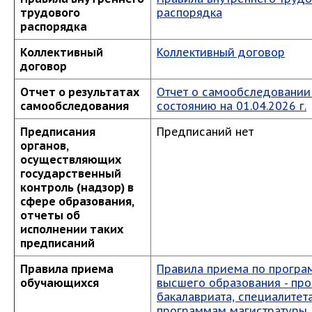
трудового
распорядка
распорядка
Коллективный
Коллективный договор
договор
Отчет о результатах
Отчет о самообследовании
самообследования
состоянию на 01.04.2026 г.
Предписания
Предписаний нет
органов,
осуществляющих
государственный
контроль (надзор) в
сфере образования,
отчеты об
исполнении таких
предписаний
Правила приема
Правила приема по прогр
обучающихся
высшего образования - пр
бакалавриата, специалитета
программам магистратуры