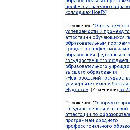
образовательных программ
профессионального образо
колледжах НовГУ
"
Положение "
О текущем кон
успеваемости и промежуто
аттестации обучающихся п
образовательным програм
среднего профессиональн
образования федеральног
государственного бюджетн
образовательного учрежде
высшего образования
«Новгородский государств
университет имени Яросла
Мудрого»
" (Изменения
от 2
Положение "
О порядке про
государственной итоговой
аттестации по образовате
программам среднего
профессионального образ