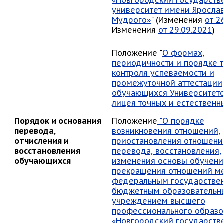
«Новгородский государств
университет имени Яросла
Мудрого»
" (Изменения
от 2
Изменения
от 29.09.2021
)
Положение "
О формах,
периодичности и порядке 
контроля успеваемости и
промежуточной аттестации
обучающихся Университетс
лицея точных и естественн
Порядок и основания
Положение
"О порядке
перевода,
возникновения отношений,
отчисления и
приостановления отношени
восстановления
перевода, восстановления,
обучающихся
изменения основы обучени
прекращения отношений м
федеральным государстве
бюджетным образователь
учреждением высшего
профессионального образо
«Новгородский государств