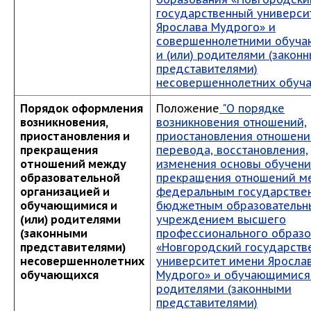
государственный универси
Ярослава Мудрого» и
совершеннолетними обуч
и (или) родителями (закон
представителями)
несовершеннолетних обуч
Порядок оформления
Положение
"О порядке
возникновения,
возникновения отношений,
приостановления и
приостановления отношени
прекращения
перевода, восстановления,
отношений между
изменения основы обучени
образовательной
прекращения отношений м
организацией и
федеральным государстве
обучающимися и
бюджетным образователь
(или) родителями
учреждением высшего
(законными
профессионального образо
представителями)
«Новгородский государств
несовершеннолетних
университет имени Яросла
обучающихся
Мудрого» и обучающимися 
родителями (законными
представителями)