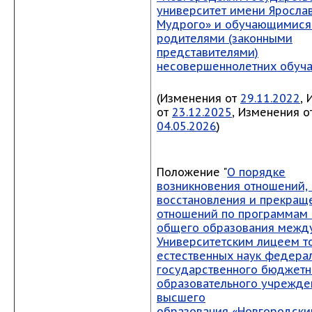
университет имени Яросла
Мудрого» и обучающимися 
родителями (законными
представителями)
несовершеннолетних обуч
(Изменения от
29.11.2022
,
от
23.12.2025
, Изменения о
04.05.2026
)
Положение "
О порядке
возникновения отношений,
восстановления и прекращ
отношений по программам
общего образования межд
Университетским лицеем т
естественных наук федера
государственного бюджетн
образовательного учрежде
высшего
образования «Новгородски