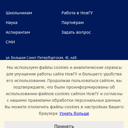
Школьникам
Работа в НовГУ
Наука
Партнёрам
Аспирантам
Задать вопрос
СМИ
ул. Большая Санкт-Петербургская, 41, каб.
1101, 1103
Мы используем файлы cookies и аналитические сервисы
для улучшения работы сайта НовГУ и большего удобства
Приемная комиссия: +7(8162)33-20-44
его использования. Продолжая пользоваться сайтом, вы
подтверждаете, что были проинформированы об
использовании файлов cookies сайтом НовГУ и согласны
с нашими правилами обработки персональных данных.
Вы можете отключить файлы cookies в настройках Вашего
браузера.
Узнать больше
Настроить Cookie
Сведения об образовательной организации
Принять
Политика конфиденциальности
Сведения о доходах