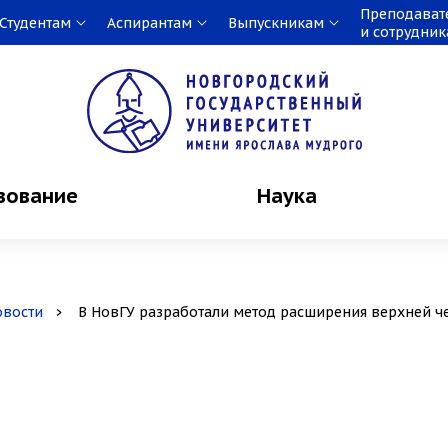
Преподават
Студентам
Аспирантам
Выпускникам
и сотрудни
зование
Наука
овости
В НовГУ разработали метод расширения верхней че