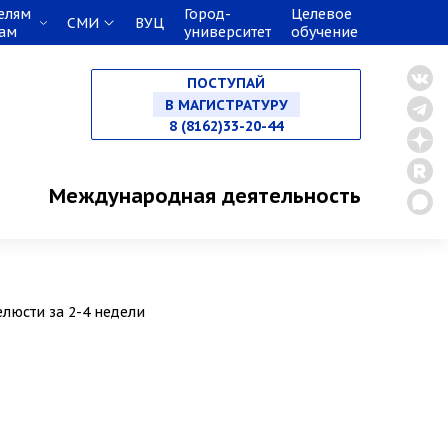
елям
Город-
Целевое
СМИ
ВУЦ
НА БАКАЛАВРИАТ
кам
университет
обучение
ПОСТУПАЙ
НА СПЕЦИАЛИТЕТ
8 (8162)33-20-44
В МАГИСТРАТУРУ
Международная деятельность
В АСПИРАНТУРУ
люсти за 2-4 недели
В ОРДИНАТУРУ