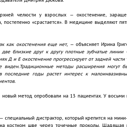
ерхней челюсти у взрослых — окостенение, заращен
постепенно «срастается». В медицине выделяют пять
ак как окостенения еще нет,
— объясняет Ирина Григ
 две близкие друг к другу плотные зубчатые линии
ях Д и Е окостенение прогрессирует от задней части
не виден.Традиционные методы расширения могут бы
 в последние годы растет интерес к малоинвазивн
иентов.
 новый метод опробовали на 13 пациентах. У восьми
— специальный дистрактор, который крепится на мини
на костном шве через точечные проколы. Щадящая п