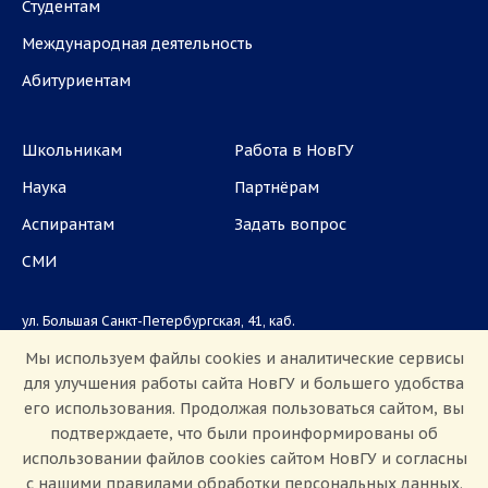
Студентам
Международная деятельность
Абитуриентам
Школьникам
Работа в НовГУ
Наука
Партнёрам
Аспирантам
Задать вопрос
СМИ
ул. Большая Санкт-Петербургская, 41, каб.
1101, 1103
Мы используем файлы cookies и аналитические сервисы
для улучшения работы сайта НовГУ и большего удобства
Приемная комиссия: +7(8162)33-20-44
его использования. Продолжая пользоваться сайтом, вы
подтверждаете, что были проинформированы об
использовании файлов cookies сайтом НовГУ и согласны
с нашими правилами обработки персональных данных.