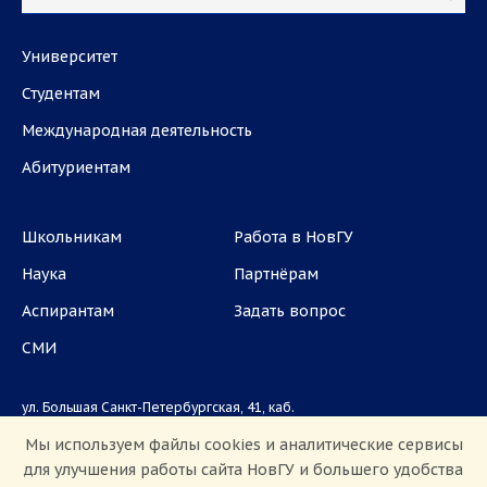
Университет
Студентам
Международная деятельность
Абитуриентам
Школьникам
Работа в НовГУ
Наука
Партнёрам
Аспирантам
Задать вопрос
СМИ
ул. Большая Санкт-Петербургская, 41, каб.
1101, 1103
Мы используем файлы cookies и аналитические сервисы
для улучшения работы сайта НовГУ и большего удобства
Приемная комиссия: +7(8162)33-20-44