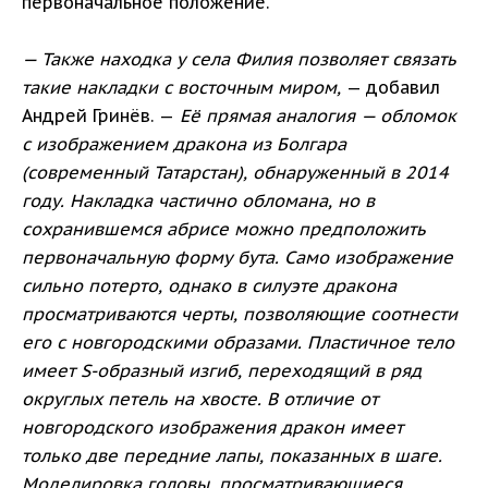
первоначальное положение.
— Также находка у села Филия позволяет связать
такие накладки с восточным миром,
— добавил
Андрей Гринёв. —
Её прямая аналогия — обломок
с изображением дракона из Болгара
(современный Татарстан), обнаруженный в 2014
году. Накладка частично обломана, но в
сохранившемся абрисе можно предположить
первоначальную форму бута. Само изображение
сильно потерто, однако в силуэте дракона
просматриваются черты, позволяющие соотнести
его с новгородскими образами. Пластичное тело
имеет S-образный изгиб, переходящий в ряд
округлых петель на хвосте. В отличие от
новгородского изображения дракон имеет
только две передние лапы, показанных в шаге.
Моделировка головы, просматривающиеся