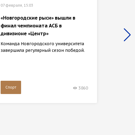
07 февраля, 15:03
02 феврал
«Новгородские рыси» вышли в
финал чемпионата АСБ в
Участн
дивизионе «Центр»
прошли
тропой
Команда Новгородского университета
завершила регулярный сезон победой.
31 янва
клуба «
шестидн
Спорт
Спорт
3860