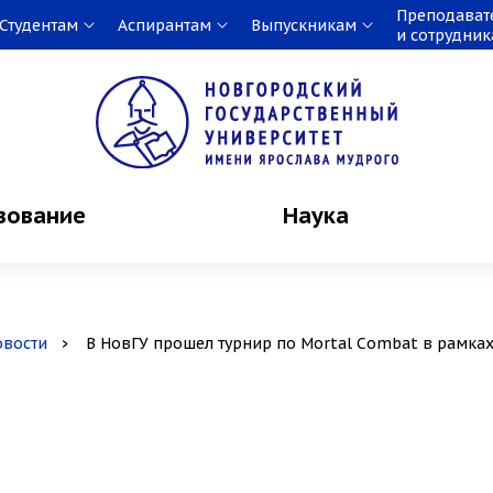
Преподават
Студентам
Аспирантам
Выпускникам
и сотрудни
зование
Наука
овости
В НовГУ прошел турнир по Mortal Combat в рамках