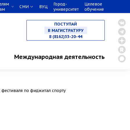
елям
Город-
Целевое
СМИ
ВУЦ
кам
университет
обучение
НА СПЕЦИАЛИТЕТ
ПОСТУПАЙ
В МАГИСТРАТУРУ
8 (8162)33-20-44
В АСПИРАНТУРУ
Международная деятельность
В ОРДИНАТУРУ
 фестиваля по фиджитал спорту