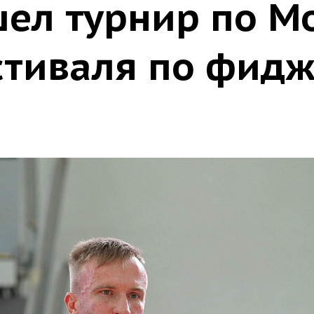
ел турнир по Mo
стиваля по фидж