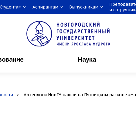
Преподават
Студентам
Аспирантам
Выпускникам
и сотрудни
зование
Наука
овости
Археологи НовГУ нашли на Пятницком раскопе «м