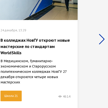
24 декабр
24 декабря, 13:29
Выпуск
универ
В колледжах НовГУ откроют новые
лауреа
мастерские по стандартам
«Хру...
WorldSkills
В Новго
В Медицинском, Гуманитарно-
журнали
экономическом и Старорусском
пегас»
политехническом колледжах НовГУ 27
декабря откроются четыре новых
мастерских
Школа 21
4614