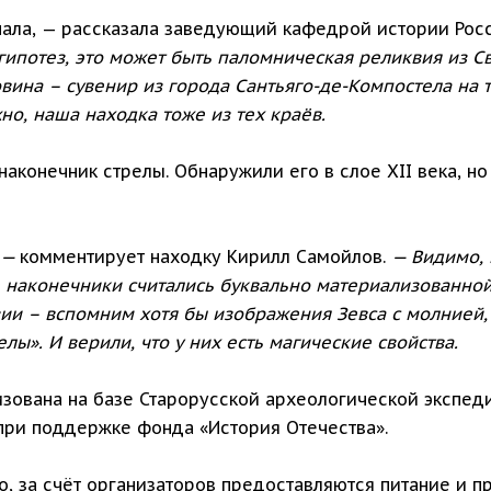
чала, — рассказала заведующий кафедрой истории Рос
гипотез, это может быть паломническая реликвия из С
овина – сувенир из города Сантьяго-де-Компостела на
но, наша находка тоже из тех краёв.
аконечник стрелы. Обнаружили его в слое XII века, но
, —
комментирует находку Кирилл Самойлов.
— Видимо, 
ие наконечники считались буквально материализованно
ии – вспомним хотя бы изображения Зевса с молнией, 
лы». И верили, что у них есть магические свойства.
изована на базе Старорусской археологической экспе
при поддержке фонда «История Отечества».
о, за счёт организаторов предоставляются питание и п