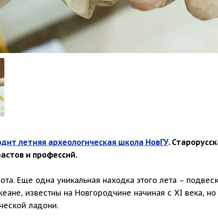
одит летняя археологическая школа НовГУ
. Старорусс
астов и профессий.
та. Еще одна уникальная находка этого лета – подвеск
еане, известны на Новгородчине начиная с XI века, н
ческой ладони.