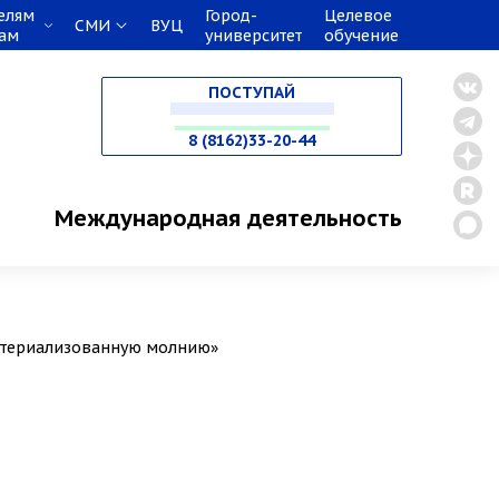
елям
Город-
Целевое
СМИ
ВУЦ
кам
университет
обучение
НА СПЕЦИАЛИТЕТ
ПОСТУПАЙ
В МАГИСТРАТУРУ
8 (8162)33-20-44
В АСПИРАНТУРУ
Международная деятельность
В ОРДИНАТУРУ
атериализованную молнию»