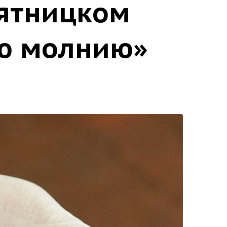
Пятницком
ую молнию»