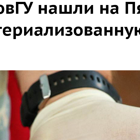
овГУ нашли на 
териализованн