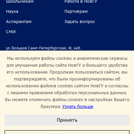
Школьникам
Работа в НовГУ
Наука
Партнёрам
Аспирантам
Задать вопрос
СМИ
ул. Большая Санкт-Петербургская, 41, каб.
1101, 1103
Мы используем файлы cookies и аналитические сервисы
для улучшения работы сайта НовГУ и большего удобства
Приемная комиссия: +7(8162)33-20-44
его использования. Продолжая пользоваться сайтом, вы
подтверждаете, что были проинформированы об
использовании файлов cookies сайтом НовГУ и согласны
с нашими правилами обработки персональных данных.
Вы можете отключить файлы cookies в настройках Вашего
браузера.
Узнать больше
Настроить Cookie
Сведения об образовательной организации
Принять
Политика конфиденциальности
Сведения о доходах
Минимальные
Противодействие коррупции
Аналитические/Функциональные
Противодействие терроризму и экстремизму