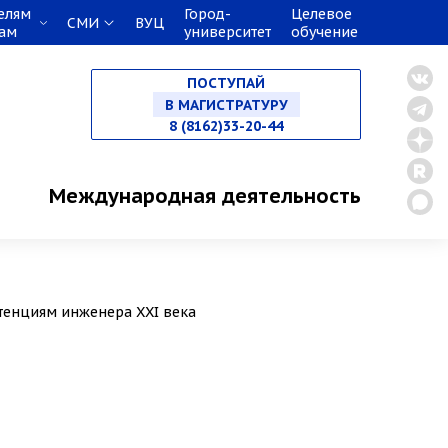
елям
Город-
Целевое
СМИ
ВУЦ
кам
университет
обучение
НА СПЕЦИАЛИТЕТ
ПОСТУПАЙ
В МАГИСТРАТУРУ
8 (8162)33-20-44
В АСПИРАНТУРУ
Международная деятельность
В ОРДИНАТУРУ
тенциям инженера XXI века