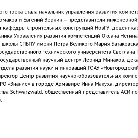
го трека стала начальник управления развития компет
Ермаков и Евгений Зернин – представители инженерно
нт кафедры строительных конструкций НовГУ, доцент 
ьника Управления развития компетенций Оксана Негина 
школы СПБПУ имени Петра Великого Мария Батаковская
осударственного технического университета Светлана 
осударственный научный центр» Леонид Минаков, дека
тдела развития науки и инноваций ГОАУ «Новгородский
ректор Центр развития научно-образовательных компе
 РО «Знание» в городе Армавире Инна Макуха, директ
тства Schwarzwald, общественный представитель АСИ 
.