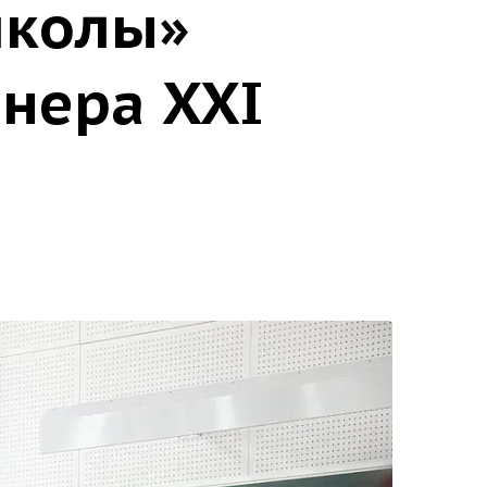
школы»
нера XXI