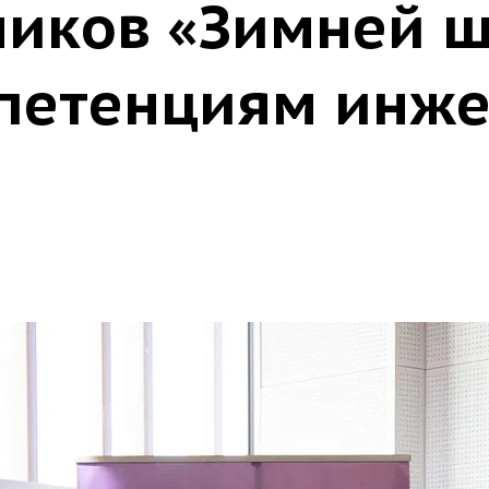
ников «Зимней 
петенциям инже