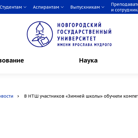
Преподават
Студентам
Аспирантам
Выпускникам
и сотрудни
зование
Наука
овости
В НТШ участников «Зимней школы» обучили компе