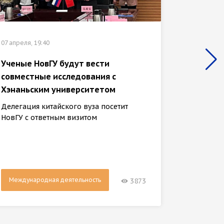
05 апреля
07 апреля, 19:40
Студен
вузах 
Ученые НовГУ будут вести
обмен
совместные исследования с
Хэнаньским университетом
НовГУ и
универс
Делегация китайского вуза посетит
партнёр
НовГУ с ответным визитом
Международная деятельность
Между
3873