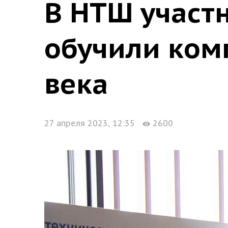
В НТШ участ
обучили ком
века
27 апреля 2023, 12:35
2600