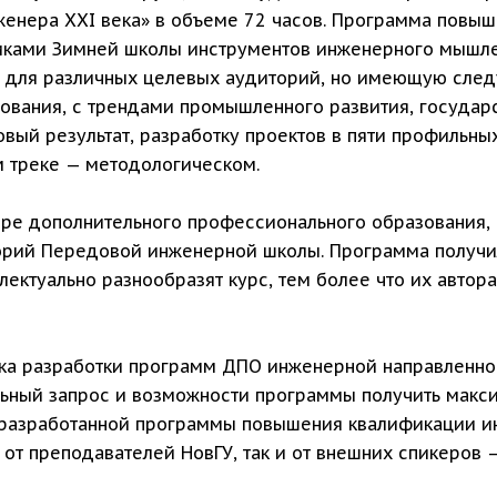
енера XXI века» в объеме 72 часов. Программа повы
никами Зимней школы инструментов инженерного мышлен
 для различных целевых аудиторий, но имеющую след
зования, с трендами промышленного развития, госуда
вый результат, разработку проектов в пяти профильны
 треке — методологическом.
ере дополнительного профессионального образования,
орий Передовой инженерной школы. Программа получил
ектуально разнообразят курс, тем более что их автор
ика разработки программ ДПО инженерной направленно
льный запрос и возможности программы получить макси
— разработанной программы повышения квалификации и
от преподавателей НовГУ, так и от внешних спикеров –