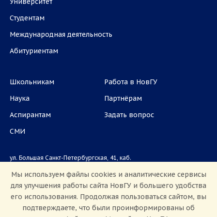
Университет
Студентам
Международная деятельность
Абитуриентам
Школьникам
Работа в НовГУ
Наука
Партнёрам
Аспирантам
Задать вопрос
СМИ
ул. Большая Санкт-Петербургская, 41, каб.
1101, 1103
Мы используем файлы cookies и аналитические сервисы
для улучшения работы сайта НовГУ и большего удобства
Приемная комиссия: +7(8162)33-20-44
его использования. Продолжая пользоваться сайтом, вы
подтверждаете, что были проинформированы об