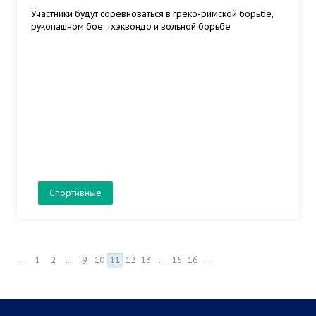
Участники будут соревноваться в греко-римской борьбе,
рукопашном бое, тхэквондо и вольной борьбе
Спортивные
←
1
2
...
9
10
11
12
13
...
15
16
→