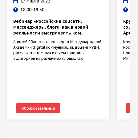
17 марта 2022
17 
18:00-19:30
12:
Вебинар «Российские соцсети,
Кругл
мессенджеры, блоги: как в новой
со дн
реальности выстраивать ком...
Арсен
Андрей Яблонских, президент Международной
Круглый
Академии digital коммуникаций, доцент РУДН,
России 
расскажет о том, как и о чем говорить с
Новгоро
аудиторией на различных площадках
Митроп
Образовательные
Об