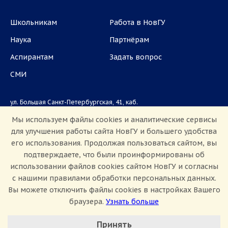
Школьникам
Работа в НовГУ
Наука
Партнёрам
Аспирантам
Задать вопрос
СМИ
ул. Большая Санкт-Петербургская, 41, каб.
1101, 1103
Мы используем файлы cookies и аналитические сервисы
для улучшения работы сайта НовГУ и большего удобства
Приемная комиссия: +7(8162)33-20-44
его использования. Продолжая пользоваться сайтом, вы
подтверждаете, что были проинформированы об
использовании файлов cookies сайтом НовГУ и согласны
с нашими правилами обработки персональных данных.
Вы можете отключить файлы cookies в настройках Вашего
браузера.
Узнать больше
Настроить Cookie
Сведения об образовательной организации
Принять
Политика конфиденциальности
Сведения о доходах
Минимальные