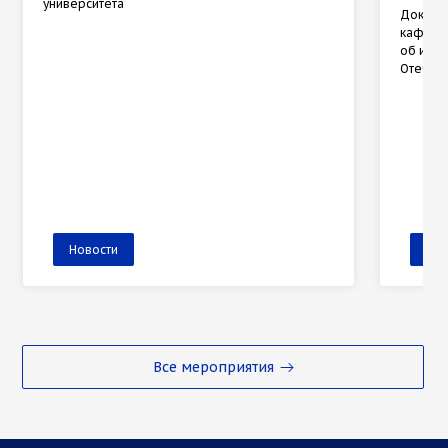
университета
Доктор 
кафедр
об исто
Отечес
Новости
Нов
Все мероприятия