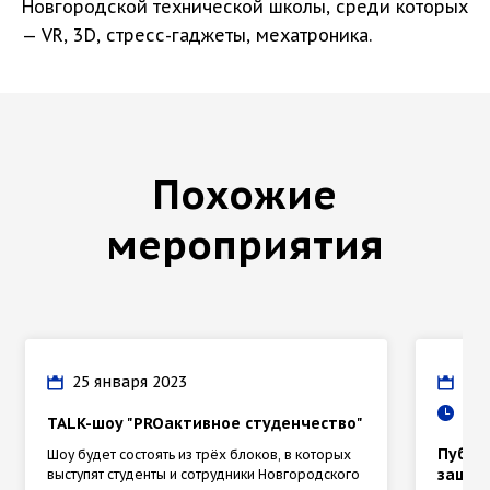
Новгородской технической школы, среди которых
— VR, 3D, стресс-гаджеты, мехатроника.
Похожие
мероприятия
25 января 2023
21 
15:
TALK-шоу "PROактивное студенчество"
Публи
Шоу будет состоять из трёх блоков, в которых
защит
выступят студенты и сотрудники Новгородского