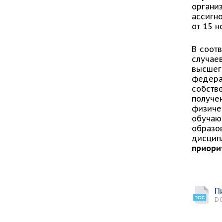
органи
ассигн
от 15 н
В соот
случае
высшег
федера
собств
получе
физиче
обуча
образо
дисцип
приори
П
D