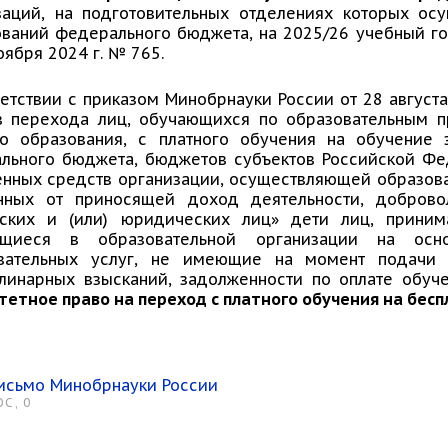
заций, на подготовительных отделениях которых ос
ований федерального бюджета, на 2025/26 учебный г
оября 2024 г. № 765.
ветствии с приказом Минобрнауки России от 28 август
в перехода лиц, обучающихся по образовательным 
о образования, с платного обучения на обучение 
льного бюджета, бюджетов субъектов Российской Фе
енных средств организации, осуществляющей образоват
нных от приносящей доход деятельности, доброво
ских и (или) юридических лиц» дети лиц, прини
ющиеся в образовательной организации на осн
вательных услуг, не имеющие на момент подачи з
линарных взысканий, задолженности по оплате обуч
тетное право на переход с платного обучения на бес
исьмо Минобрнауки России
OC, 0