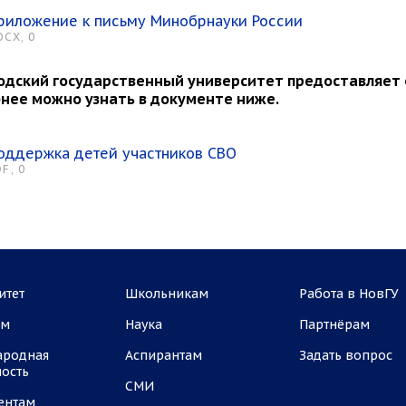
риложение к письму Минобрнауки России
OCX, 0
одский государственный университет предоставляет 
нее можно узнать в документе ниже.
оддержка детей участников СВО
F, 0
итет
Школьникам
Работа в НовГУ
ам
Наука
Партнёрам
ародная
Аспирантам
Задать вопрос
ность
СМИ
ентам