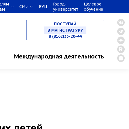
елям
Город-
Целевое
СМИ
ВУЦ
кам
университет
обучение
НА СПЕЦИАЛИТЕТ
ПОСТУПАЙ
В МАГИСТРАТУРУ
8 (8162)33-20-44
В АСПИРАНТУРУ
Международная деятельность
В ОРДИНАТУРУ
их детей