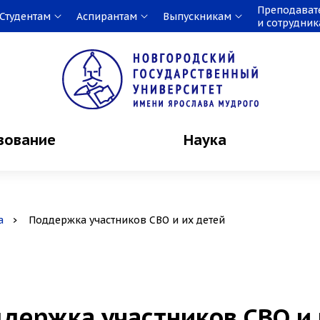
Преподават
Студентам
Аспирантам
Выпускникам
и сотрудни
зование
Наука
а
Поддержка участников СВО и их детей
держка участников СВО и 