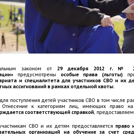
альным законом от
29 декабря 2012 г. № 273
ации»
предусмотрены
особые права (льготы)
при
вриата и специалитета для участников СВО и их д
ных ассигнований в рамках отдельной квоты
.
 для поступления детей участников СВО в том числе р
Отнесение к категориям лиц, имеющих право на 
рждается соответствующей справкой
, предоставляем
участникам СВО и их детям предоставляется
право 
вательных организаций на обучение за счет сре