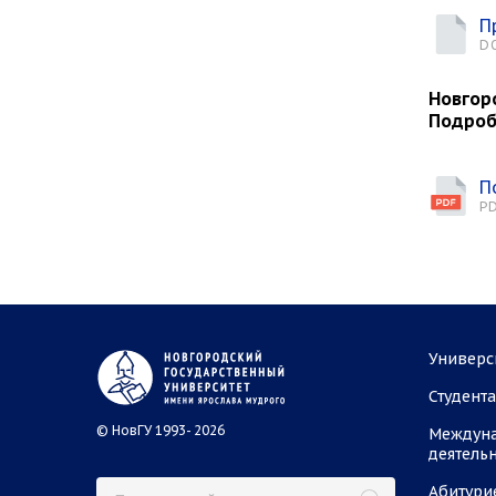
П
D
Новгор
Подроб
П
PD
Универс
Студент
© НовГУ 1993- 2026
Междун
деятель
Абитури