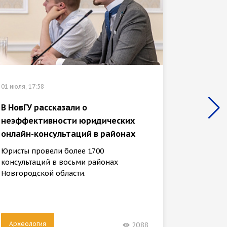
01 июля, 17:58
27 июня, 
В НовГУ рассказали о
неэффективности юридических
Студен
онлайн-консультаций в районах
дизайн
Юристы провели более 1700
Будущие
консультаций в восьми районах
визуаль
Новгородской области.
поселен
Археология
Архео
2088