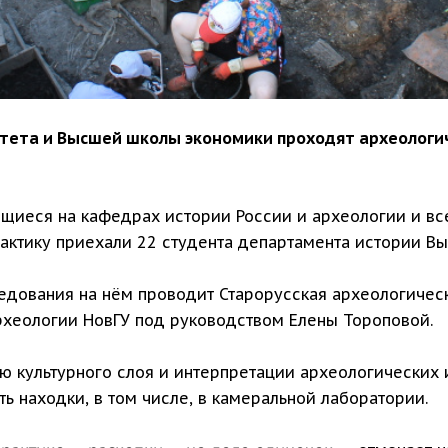
итета и Высшей школы экономики проходят археологи
ающиеся на кафедрах истории России и археологии и 
рактику приехали 22 студента департамента истории В
следования на нём проводит Старорусская археологиче
хеологии НовГУ под руководством Елены Тороповой.
 культурного слоя и интерпретации археологических и
ь находки, в том числе, в камеральной лаборатории.