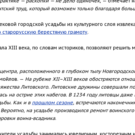
практике — раскопки — не дело одиночек,
— отмечает н
нтский труд, который возможен только благодаря боль
ковой городской усадьбы из культурного слоя извлека
ю старорусскую берестяную грамоту
.
ала XIII века, по словам историков, позволяют решить 
 центра, расположенного в глубоком тылу Новгородско
мойлов. —
На рубеже XII–XIII веков обостряются отно
яжества Литовского. Литовские дружины совершали по
ась на острие этих набегов. В 1234 году литовцы даже
дьбы. Как и в
прошлом сезоне
, встречаются наконечни
Вероятно, на усадьбе производился ремонт воинского
ровки воина-всадника
.
о жители усадьбы занимались ювелирным, косторезным 