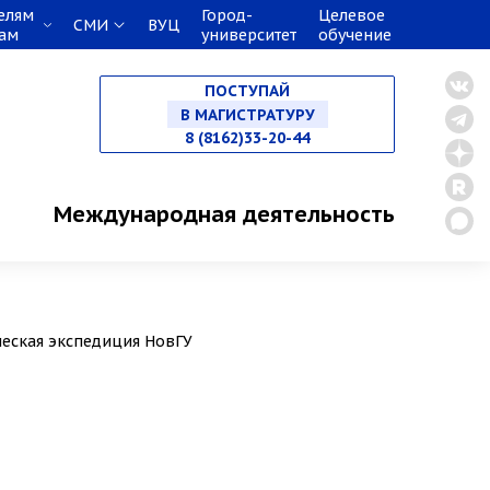
елям
Город-
Целевое
СМИ
ВУЦ
кам
университет
обучение
НА СПЕЦИАЛИТЕТ
ПОСТУПАЙ
В МАГИСТРАТУРУ
8 (8162)33-20-44
В АСПИРАНТУРУ
Международная деятельность
В ОРДИНАТУРУ
ческая экспедиция НовГУ