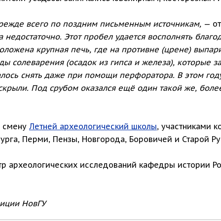
режде всего по поздним письменным источникам,
— от
 недостаточно. Этот пробел удается восполнять благ
оложена крупная печь, где на противне (црене) выпар
ды солеварения (осадок из гипса и железа), которые з
алось снять даже при помощи перфоратора. В этом год
вскрыли. Под срубом оказался ещё один такой же, бол
ю смену
Летней археологический школы
, участниками к
урга, Перми, Пензы, Новгорода, Боровичей и Старой Ру
тр археологических исследований кафедры истории Ро
диции НовГУ