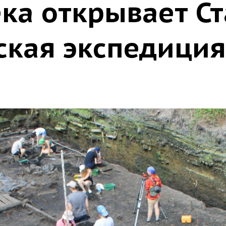
ека открывает С
ская экспедиция