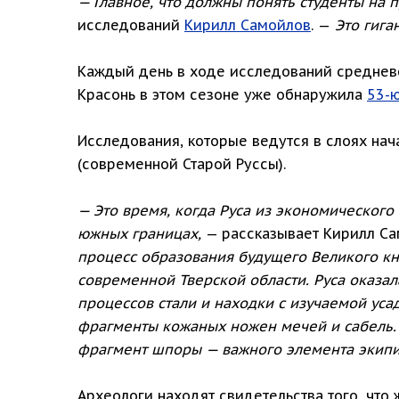
— Главное, что должны понять студенты на 
исследований
Кирилл Самойлов
. —
Это гига
Каждый день в ходе исследований средневе
Красонь в этом сезоне уже обнаружила
53-
Исследования, которые ведутся в слоях нач
(современной Старой Руссы).
— Это время, когда Руса из экономического
южных границах,
— рассказывает Кирилл Са
процесс образования будущего Великого кн
современной Тверской области. Руса оказал
процессов стали и находки с изучаемой уса
фрагменты кожаных ножен мечей и сабель. 
фрагмент шпоры — важного элемента экипи
Археологи находят свидетельства того, чт