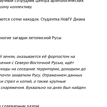
аучный сотрудник Центра археологических
шому коллективу.
ются сотни находок. Студентка НовГУ Диана
многие загадки летописной Русы
й земли, оказывается её форпостом на
шения с Северо-Восточной Русью, идёт
ходы на соседние территории, доходили до
 почти захватили Русу. Отражением данных
ки стрел и копий, а также крупные
 снаряжения. Буквально на днях был найден
и солеварным делом.