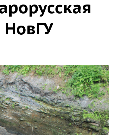
тарорусская
 НовГУ