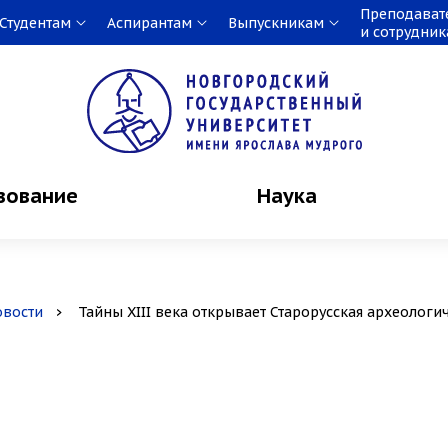
Преподават
Студентам
Аспирантам
Выпускникам
и сотрудни
зование
Наука
овости
Тайны XIII века открывает Старорусская археологи