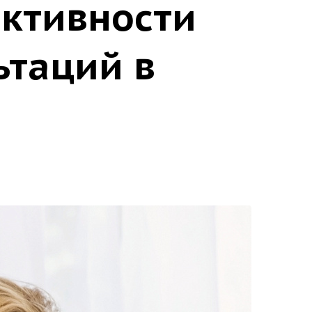
ективности
ьтаций в