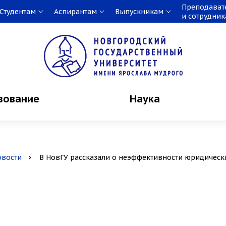
Преподават
Студентам
Аспирантам
Выпускникам
и сотрудни
зование
Наука
овости
В НовГУ рассказали о неэффективности юридическ