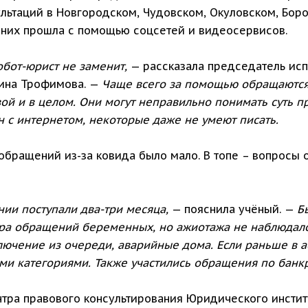
льтаций в Новгородском, Чудовском, Окуловском, Боро
з них прошла с помощью соцсетей и видеосервисов.
обот-юрист не заменит,
— рассказала председатель ис
ина Трофимова. —
Чаще всего за помощью обращаются
ой и в целом. Они могут неправильно понимать суть п
н с интернетом, некоторые даже не умеют писать.
обращений из-за ковида было мало. В топе – вопросы 
ии поступали два-три месяца,
— пояснила учёный. —
Б
пара обращений беременных, но ажиотажа не наблюдало
лючение из очереди, аварийные дома. Если раньше в
ыми категориями. Также участились обращения по банк
тра правового консультирования Юридического институ