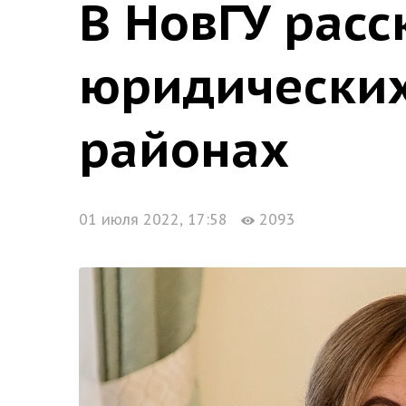
В НовГУ рас
юридических
районах
01 июля 2022, 17:58
2093