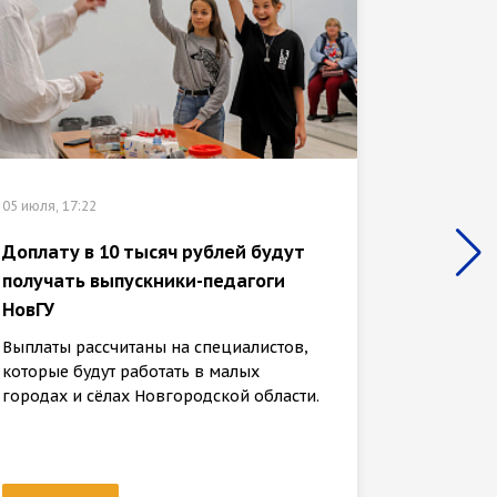
05 июля, 17:22
27 июня, 
Доплату в 10 тысяч рублей будут
получать выпускники-педагоги
Студен
НовГУ
дизайн
Выплаты рассчитаны на специалистов,
Будущие
которые будут работать в малых
визуаль
городах и сёлах Новгородской области.
поселен