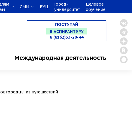
елям
Город-
Целевое
СМИ
ВУЦ
кам
университет
обучение
НА СПЕЦИАЛИТЕТ
ПОСТУПАЙ
В МАГИСТРАТУРУ
8 (8162)33-20-44
В АСПИРАНТУРУ
Международная деятельность
В ОРДИНАТУРУ
 новгородцы из путешествий