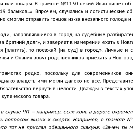
и или товары. В грамоте №1130 некий Иван пишет об
 19 балыков...». Впрочем, случались и логистические
е смогли отправить гонцов из-за внезапного голода и 
юди, направлявшиеся в город на судебные разбирател
а братний долг», и заверяет в намерении ехать в Новг
я [платить], то поезжай [на суд] в город». Личные и
нья и Онания зовут родственников приехать в Новгоро
грамотах редко, поскольку для современников он
однако владеть ими могли далеко не все. Представи
бязательство вернуть в целости. Дважды в текстах упо
 купеческого товара.
 в случае ЧП — например, если конь в дороге охромел
ь вопросом жизни и смерти. Например, в грамоте №
 что тот не прислал обещанного скакуна: «Зачем ты 