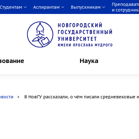
Преподават
Студентам
Аспирантам
Выпускникам
и сотрудни
зование
Наука
овости
В НовГУ рассказали, о чём писали средневековые