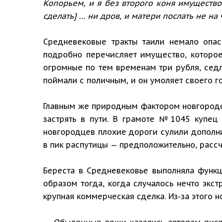
Копорьем, и я без второго коня имущество
сделать] … ни дров, и матери послать не на 
Средневековые тракты таили немало опа
подробно перечисляет имущество, которое
огромные по тем временам три рубля, седл
поймали с поличным, и он умоляет своего гос
Главным же природным фактором новгородск
застрять в пути. В грамоте №1045 купец
новгородцев плохие дороги сулили дополни
в пик распутицы — предположительно, рассч
Береста в Средневековье выполняла функц
образом тогда, когда случалось нечто экст
крупная коммерческая сделка. Из-за этого 
— Обыденные вещи казались авторам писе