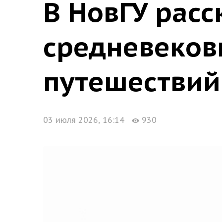
В НовГУ расс
средневеков
путешествий
03 июля 2026, 16:14
930