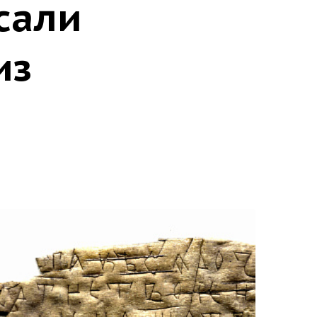
исали
из