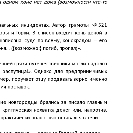
а одном коне нет дома [возможности что-то
нальных инцидентах. Автор грамоты №521
ры и Горки. В список входит конь ценой в
написана, судя по всему, конокрадом — его
ня… ({возможно:} погиб, пропал)».
енней грязи путешественники могли надолго
 распутица!». Однако для предприимчивых
мер, поручает отцу продавать зерно именно
ия поставок.
ние новгородцы брались за писало главным
 критическая нехватка денег или, напротив,
практически полностью оставался в тени.
а них время,
— пояснил Георгий Андреев. —