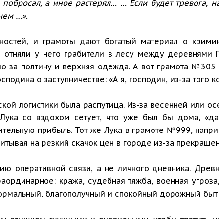
 побросал, а иное растерял… … Если будет тревога, н
чем …».
сностей, и грамоты дают богатый материал о крими
 отняли у него грабители в лесу между деревнями Го
о за полтину и верхняя одежда. А вот грамота №305 
подина о заступничестве: «А я, господин, из-за того ко
ой логистики была распутица. Из-за весенней или ос
 Лука со вздохом сетует, что уже был бы дома, «да
тельную прибыль. Тот же Лука в грамоте №999, напри
итывая на резкий скачок цен в городе из-за прекращен
ию оперативной связи, а не личного дневника. Древ
раординарное: кража, судебная тяжба, военная угроза,
нормальный, благополучный и спокойный дорожный быт 
м слишком скучными и очевидными, чтобы тратить н