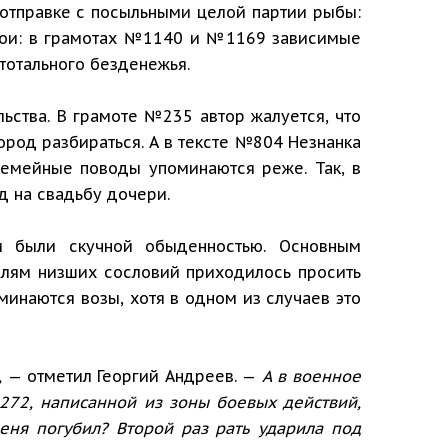
 отправке с посыльными целой партии рыбы:
 сбои: в грамотах №1140 и №1169 зависимые
тотального безденежья.
ьства. В грамоте №235 автор жалуется, что
ород разбираться. А в тексте №804 Незнанка
 семейные поводы упоминаются реже. Так, в
д на свадьбу дочери.
и были скучной обыденностью. Основным
телям низших сословий приходилось просить
минаются возы, хотя в одном из случаев это
,
— отметил Георгий Андреев. —
А в военное
272, написанной из зоны боевых действий,
меня погубил? Второй раз рать ударила под