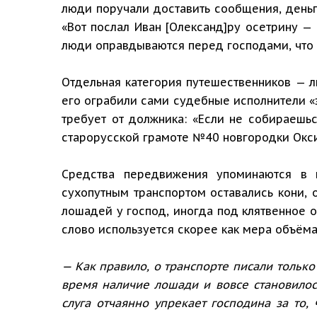
люди поручали доставить сообщения, деньг
«Вот послал Иван [Олександ]ру осетрину —
люди оправдываются перед господами, что н
Отдельная категория путешественников — л
его ограбили сами судебные исполнители «з
требует от должника: «Если не собираешьс
старорусской грамоте №40 новгородки Окси
Средства передвижения упоминаются в 
сухопутным транспортом оставались кони, 
лошадей у господ, иногда под клятвенное о
слово используется скорее как мера объёма
— Как правило, о транспорте писали только
время наличие лошади и вовсе становилос
слуга отчаянно упрекает господина за то,