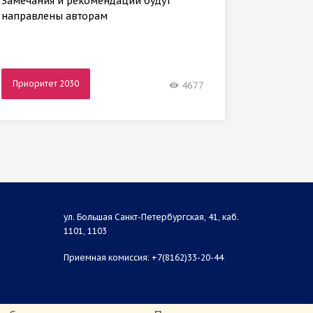
Замечания и рекомендации будут
проект
направлены авторам
Приоритет 2030
Приори
4677
ул. Большая Санкт-Петербургская, 41, каб.
1101, 1103
Приемная комиссия: +7(8162)33-20-44