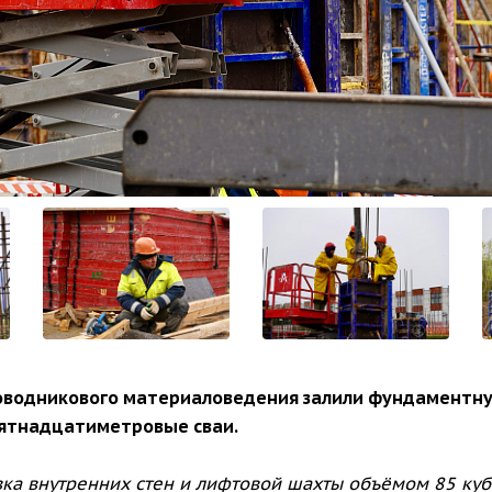
оводникового материаловедения залили фундаментную
вятнадцатиметровые сваи.
ка внутренних стен и лифтовой шахты объёмом 85 куб