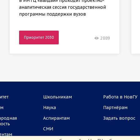
В ИНТЦ «Валдай» проходит проектно-
аналитическая сессия государственной
программы поддержки вузов
Приоритет 2030
2889
итет
Школьникам
Работа в НовГУ
ам
Наука
Партнёрам
ародная
Аспирантам
Задать вопрос
ность
СМИ
ентам