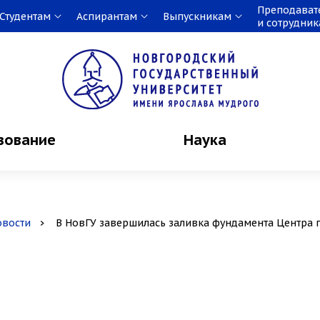
Преподават
Студентам
Аспирантам
Выпускникам
и сотрудни
зование
Наука
овости
В НовГУ завершилась заливка фундамента Центра