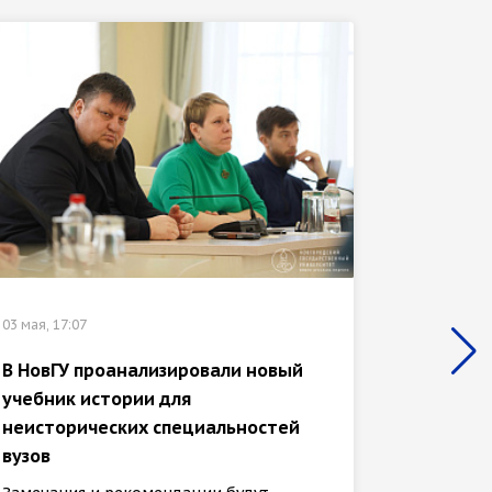
25 апреля
03 мая, 17:07
В НовГ
об уни
В НовГУ проанализировали новый
модель
учебник истории для
сотруд
неисторических специальностей
На Днях
вузов
магистр