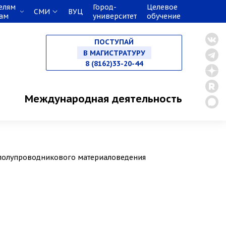
елям
Город-
Целевое
СМИ
ВУЦ
кам
университет
обучение
НА СПЕЦИАЛИТЕТ
ПОСТУПАЙ
В МАГИСТРАТУРУ
8 (8162)33-20-44
В АСПИРАНТУРУ
Международная деятельность
В ОРДИНАТУРУ
 полупроводникового материаловедения