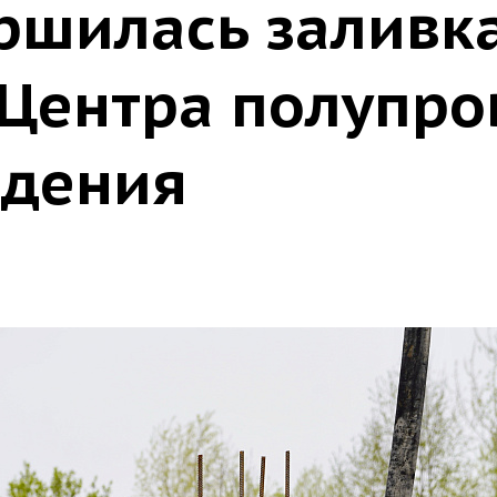
ершилась заливк
Центра полупро
едения