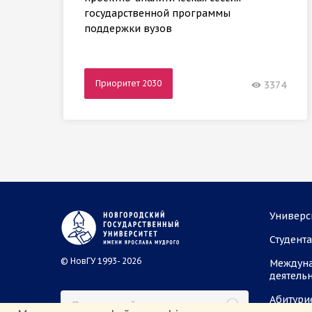
государственной программы
поддержки вузов
Приоритет 2030
3374
Универс
Студент
© НовГУ 1993- 2026
Междун
деятель
Абитури