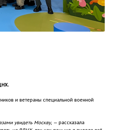
ДНХ.
тников и ветераны специальной военной
азами увидеть Москву,
— рассказала
еть на ВДНХ, так как раньше я видела всё