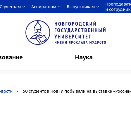
Преподават
Студентам
Аспирантам
Выпускникам
и сотрудни
зование
Наука
овости
50 студентов НовГУ побывали на выставке «Россия