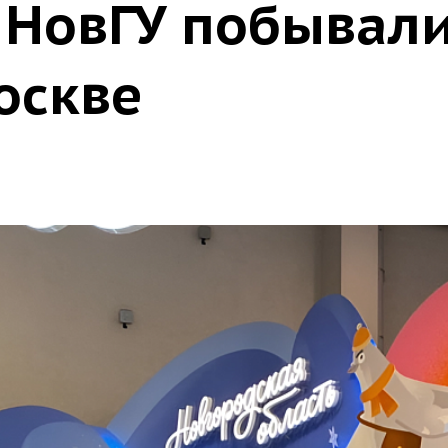
 НовГУ побывали
оскве