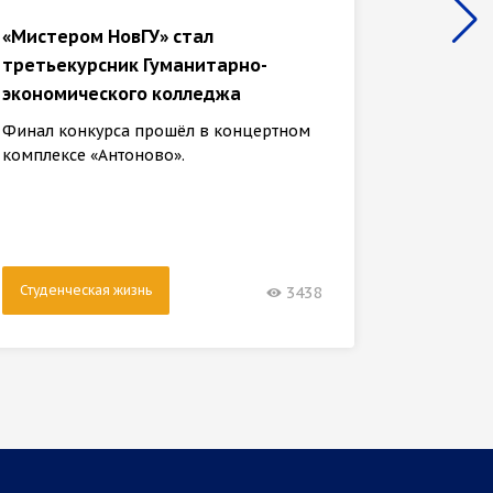
«Мистером НовГУ» стал
Студен
третьекурсник Гуманитарно-
универ
экономического колледжа
регио
парла
Финал конкурса прошёл в концертном
комплексе «Антоново».
Новый с
Алексаш
институ
Студенческая жизнь
Студен
3438