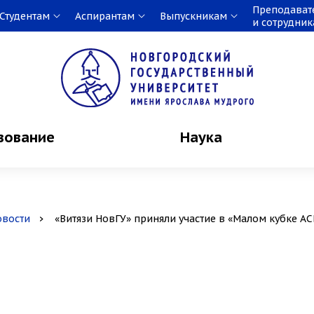
Преподават
Студентам
Аспирантам
Выпускникам
и сотрудни
зование
Наука
овости
«Витязи НовГУ» приняли участие в «Малом кубке АС