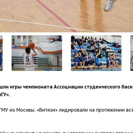
шли игры чемпионата Ассоциации студенческого баске
ГУ».
ГМУ из Москвы. «Витязи» лидировали на протяжении вс
ойные моменты в защите, в нападении сыграли отличн