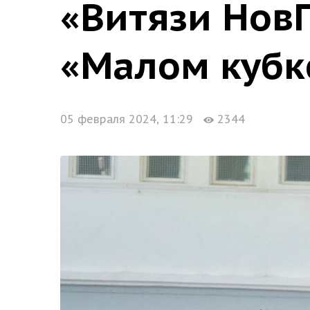
«Витязи НовГ
«Малом кубк
05 февраля 2024, 11:29
2344