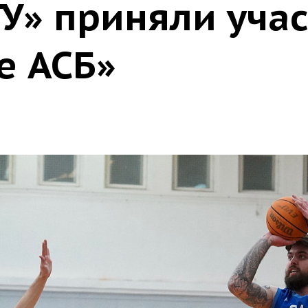
У» приняли учас
е АСБ»