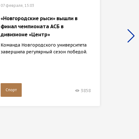
07 февраля, 15:03
02 феврал
«Новгородские рыси» вышли в
финал чемпионата АСБ в
Участн
дивизионе «Центр»
прошли
тропой
Команда Новгородского университета
завершила регулярный сезон победой.
31 янва
клуба «
шестидн
Спорт
Спорт
3858