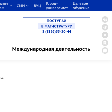
елям
Город-
Целевое
СМИ
ВУЦ
кам
университет
обучение
НА СПЕЦИАЛИТЕТ
ПОСТУПАЙ
В МАГИСТРАТУРУ
8 (8162)33-20-44
В АСПИРАНТУРУ
Международная деятельность
В ОРДИНАТУРУ
Б»