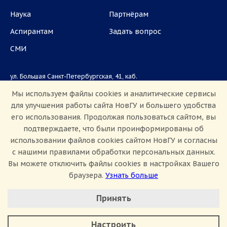
Наука
Партнёрам
Аспирантам
Задать вопрос
СМИ
ул. Большая Санкт-Петербургская, 41, каб.
1101, 1103
Мы используем файлы cookies и аналитические сервисы
для улучшения работы сайта НовГУ и большего удобства
Приемная комиссия: +7(8162)33-20-44
его использования. Продолжая пользоваться сайтом, вы
подтверждаете, что были проинформированы об
использовании файлов cookies сайтом НовГУ и согласны
с нашими правилами обработки персональных данных.
Вы можете отключить файлы cookies в настройках Вашего
браузера.
Узнать больше
Настроить Cookie
Сведения об образовательной организации
Принять
Политика конфиденциальности
Сведения о доходах
Минимальные
Противодействие коррупции
Аналитические/Функциональные
Противодействие терроризму и экстремизму
Настроить