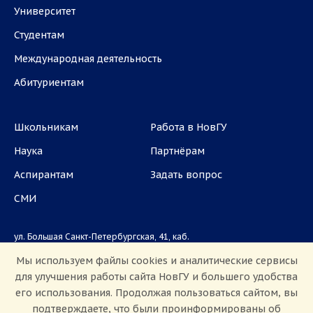
Университет
Студентам
Международная деятельность
Абитуриентам
Школьникам
Работа в НовГУ
Наука
Партнёрам
Аспирантам
Задать вопрос
СМИ
ул. Большая Санкт-Петербургская, 41, каб.
1101, 1103
Мы используем файлы cookies и аналитические сервисы
для улучшения работы сайта НовГУ и большего удобства
Приемная комиссия: +7(8162)33-20-44
его использования. Продолжая пользоваться сайтом, вы
подтверждаете, что были проинформированы об