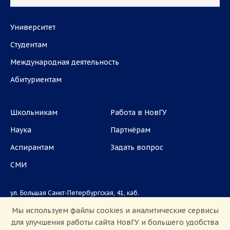
Университет
Студентам
Международная деятельность
Абитуриентам
Школьникам
Работа в НовГУ
Наука
Партнёрам
Аспирантам
Задать вопрос
СМИ
ул. Большая Санкт-Петербургская, 41, каб.
1101, 1103
Мы используем файлы cookies и аналитические сервисы
для улучшения работы сайта НовГУ и большего удобства
Приемная комиссия: +7(8162)33-20-44