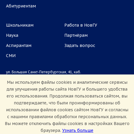
Абитуриентам
Школьникам
Работа в НовГУ
Наука
Партнёрам
Аспирантам
Задать вопрос
СМИ
ул. Большая Санкт-Петербургская, 41, каб.
1101, 1103
Мы используем файлы cookies и аналитические сервисы
для улучшения работы сайта НовГУ и большего удобства
Приемная комиссия: +7(8162)33-20-44
его использования. Продолжая пользоваться сайтом, вы
подтверждаете, что были проинформированы об
использовании файлов cookies сайтом НовГУ и согласны
с нашими правилами обработки персональных данных.
Вы можете отключить файлы cookies в настройках Вашего
браузера.
Узнать больше