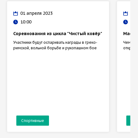
01 апреля 2023
17 
10:00
10:
Соревнования из цикла "Чистый ковёр"
Масте
Участники будут оспаривать награды в греко-
Чемпион
римской, вольной борьбе и рукопашном бое
открыту
Спортивные
Сп