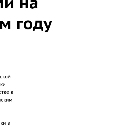
ми на
м году
ской
уки
стве в
йским
ки в