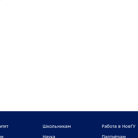
итет
Школьникам
Работа в НовГУ
ам
Наука
Партнёрам