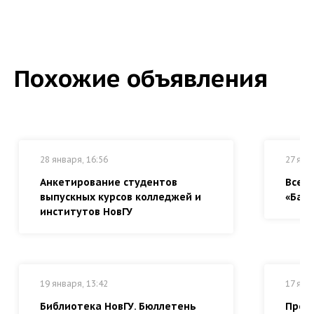
Похожие объявления
28 января, 16:56
27 янв
Анкетирование студентов
Всер
выпускных курсов колледжей и
«Байк
институтов НовГУ
19 января, 13:42
17 янв
Библиотека НовГУ. Бюллетень
Прем