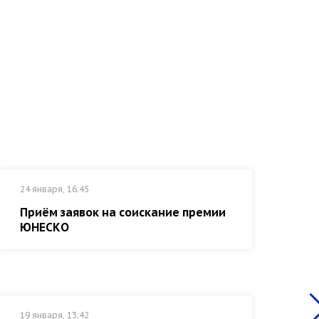
24 января, 16:45
17 
Приём заявок на соискание премии
Пр
ЮНЕСКО
19 января, 13:42
14 