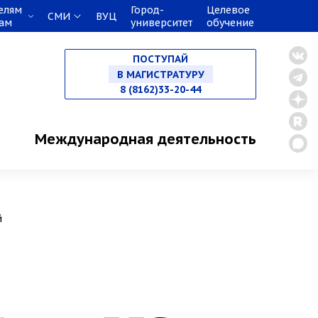
елям
Город-
Целевое
СМИ
ВУЦ
кам
университет
обучение
НА СПЕЦИАЛИТЕТ
ПОСТУПАЙ
В МАГИСТРАТУРУ
8 (8162)33-20-44
В АСПИРАНТУРУ
Международная деятельность
В ОРДИНАТУРУ
й