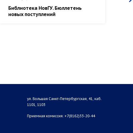
Библиотека НовГУ. Бюллетень
Об
новых поступлений
Ин
св
ул. Большая Санкт-Петербургская, 41, каб.
1101, 1103
Приемная комиссия: +7(8162)33-20-44