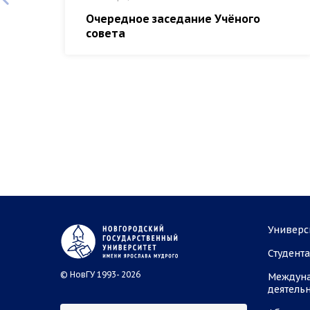
Очередное заседание Учёного
совета
Универс
Студент
© НовГУ 1993- 2026
Междун
деятель