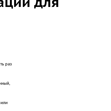
ации для
ть раз
нный,
 или