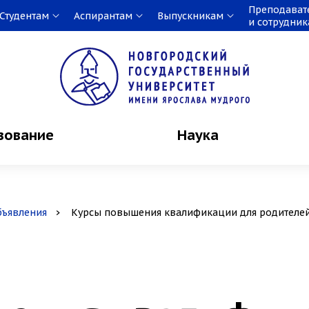
Преподават
Студентам
Аспирантам
Выпускникам
и сотрудни
зование
Наука
бъявления
Курсы повышения квалификации для родителе