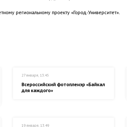
тному региональному проекту «Город-Университет».
я
27 января, 13:45
Всероссийский фотопленэр «Байкал
для каждого»
19 января, 13:49