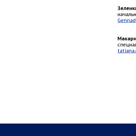
Зеленк
начальн
Gennad
Макари
специал
tatiana