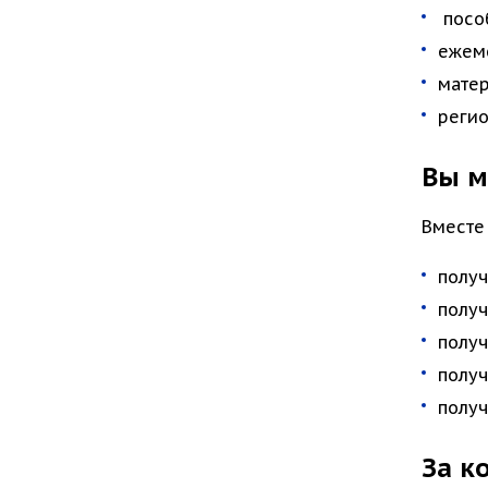
посо
ежеме
матер
регио
Вы м
Вместе
получ
получ
получ
получ
получ
За к