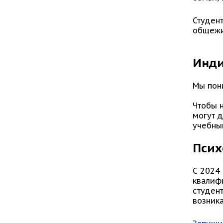
Студен
общежи
Инди
Мы пон
Чтобы 
могут 
учебны
Псих
С 2024
квалиф
студент
возник