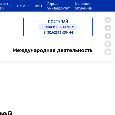
елям
Город-
Целевое
СМИ
ВУЦ
кам
университет
обучение
НА СПЕЦИАЛИТЕТ
ПОСТУПАЙ
В МАГИСТРАТУРУ
8 (8162)33-20-44
В АСПИРАНТУРУ
Международная деятельность
В ОРДИНАТУРУ
мей