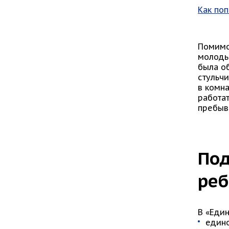
Как поп
Помимо
молоды
была о
стульч
в комна
работа
пребыв
Под
реб
В «Еди
един