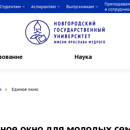
Преподават
Студентам
Аспирантам
Выпускникам
и сотрудни
зование
Наука
а
Единое окно
ное окно для молодых се