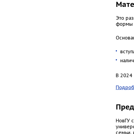
Мате
Это ра
формы 
Основа
вступ
налич
В 2024
Подроб
Пред
НовГУ 
универ
семьи,