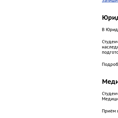
Запиши
Юри
В Юрид
Студен
наследс
подгот
Подроб
Меди
Студен
Медици
Приём 