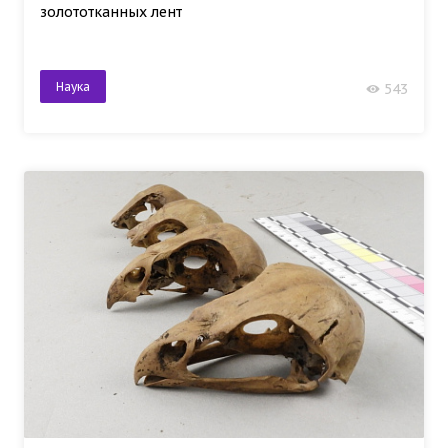
золототканных лент
Наука
543