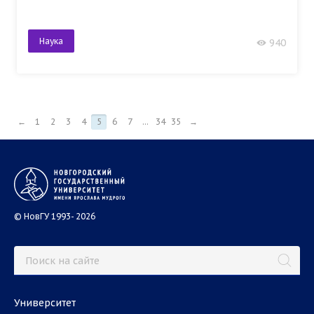
Наука
940
←
1
2
3
4
5
6
7
...
34
35
→
© НовГУ 1993- 2026
Университет