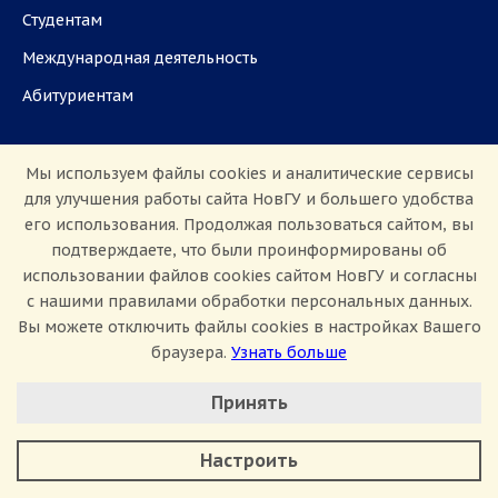
Студентам
Международная деятельность
Абитуриентам
Школьникам
Работа в НовГУ
Мы используем файлы cookies и аналитические сервисы
для улучшения работы сайта НовГУ и большего удобства
Наука
Партнёрам
его использования. Продолжая пользоваться сайтом, вы
Аспирантам
Задать вопрос
подтверждаете, что были проинформированы об
использовании файлов cookies сайтом НовГУ и согласны
СМИ
с нашими правилами обработки персональных данных.
Вы можете отключить файлы cookies в настройках Вашего
ул. Большая Санкт-Петербургская, 41, каб.
браузера.
Узнать больше
1101, 1103
Настроить Cookie
Принять
Приемная комиссия: +7(8162)33-20-44
Минимальные
Аналитические/Функциональные
Настроить