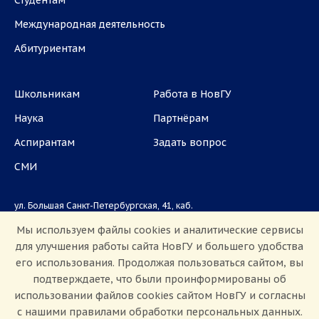
Студентам
Международная деятельность
Абитуриентам
Школьникам
Работа в НовГУ
Наука
Партнёрам
Аспирантам
Задать вопрос
СМИ
ул. Большая Санкт-Петербургская, 41, каб.
1101, 1103
Мы используем файлы cookies и аналитические сервисы
для улучшения работы сайта НовГУ и большего удобства
Приемная комиссия: +7(8162)33-20-44
его использования. Продолжая пользоваться сайтом, вы
подтверждаете, что были проинформированы об
использовании файлов cookies сайтом НовГУ и согласны
с нашими правилами обработки персональных данных.