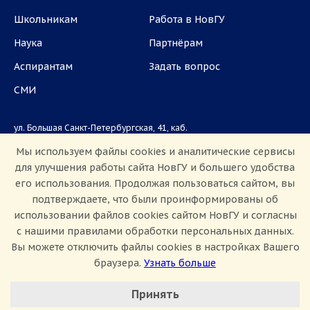
Школьникам
Работа в НовГУ
Наука
Партнёрам
Аспирантам
Задать вопрос
СМИ
ул. Большая Санкт-Петербургская, 41, каб.
1101, 1103
Мы используем файлы cookies и аналитические сервисы
для улучшения работы сайта НовГУ и большего удобства
Приемная комиссия: +7(8162)33-20-44
его использования. Продолжая пользоваться сайтом, вы
подтверждаете, что были проинформированы об
использовании файлов cookies сайтом НовГУ и согласны
с нашими правилами обработки персональных данных.
Вы можете отключить файлы cookies в настройках Вашего
браузера.
Узнать больше
Настроить Cookie
Сведения об образовательной организации
Принять
Политика конфиденциальности
Сведения о доходах
Минимальные
Противодействие коррупции