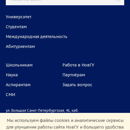
Университет
Студентам
Международная деятельность
Абитуриентам
Школьникам
Работа в НовГУ
Наука
Партнёрам
Аспирантам
Задать вопрос
СМИ
ул. Большая Санкт-Петербургская, 41, каб.
1101, 1103
Мы используем файлы cookies и аналитические сервисы
для улучшения работы сайта НовГУ и большего удобства
Приемная комиссия: +7(8162)33-20-44