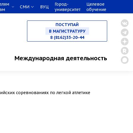
елям
Город-
Целевое
СМИ
ВУЦ
кам
университет
обучение
НА СПЕЦИАЛИТЕТ
ПОСТУПАЙ
В МАГИСТРАТУРУ
8 (8162)33-20-44
В АСПИРАНТУРУ
Международная деятельность
В ОРДИНАТУРУ
сийских соревнованиях по легкой атлетике