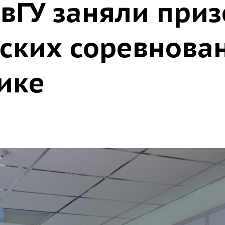
овГУ заняли при
йских соревнова
ике