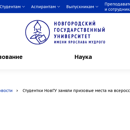
Преподават
Студентам
Аспирантам
Выпускникам
и сотрудни
зование
Наука
овости
Студентки НовГУ заняли призовые места на всерос