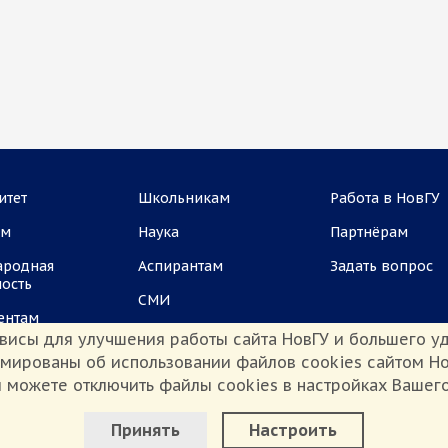
итет
Школьникам
Работа в НовГУ
ам
Наука
Партнёрам
ародная
Аспирантам
Задать вопрос
ность
СМИ
ентам
висы для улучшения работы сайта НовГУ и большего уд
рмированы об использовании файлов cookies сайтом Но
 можете отключить файлы cookies в настройках Вашег
Настроить Cookie
иденциальности
Сведения о доходах
Противодействие коррупции
Принять
Настроить
Минимальные
Аналитические/Функциональные