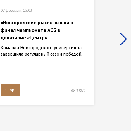
07 февраля, 15:03
02 феврал
«Новгородские рыси» вышли в
финал чемпионата АСБ в
Участн
дивизионе «Центр»
прошли
тропой
Команда Новгородского университета
завершила регулярный сезон победой.
31 янва
клуба «
шестидн
Спорт
Спорт
3862