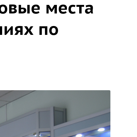
зовые места
ниях по