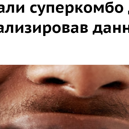
али суперкомбо 
ализировав данн