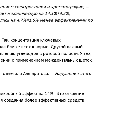
нением спектроскопии и хроматографии,
—
одит механическую на 14.3%±3.2%,
ались на 4.7%±1.5% менее эффективными по
 Так, концентрация ключевых
была ближе всех к норме. Другой важный
плению углеводов в ротовой полости. У тех,
внении с применением междентальных щеток.
— отметила Аля Бритова. —
Нарушение этого
микробный эффект на 14%. Это открытие
ля создания более эффективных средств