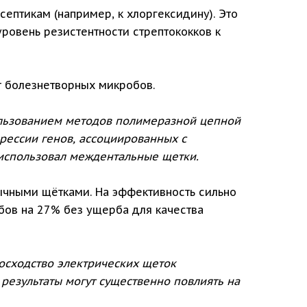
септикам (например, к хлоргексидину). Это
уровень резистентности стрептококков к
т болезнетворных микробов.
ользованием методов полимеразной цепной
рессии генов, ассоциированных с
 использовал междентальные щетки.
бычными щётками. На эффективность сильно
убов на 27% без ущерба для качества
сходство электрических щеток
 результаты могут существенно повлиять на