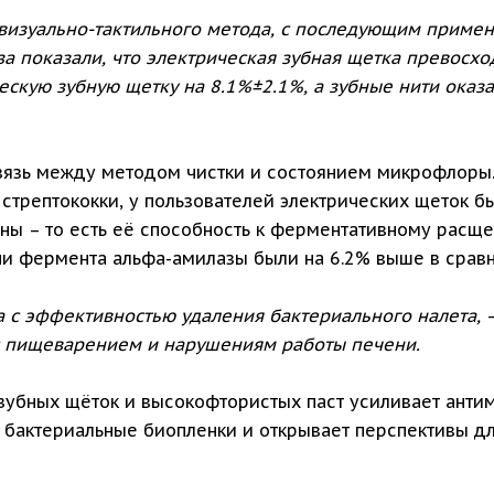
визуально-тактильного метода, с последующим приме
за показали, что электрическая зубная щетка превосх
скую зубную щетку на 8.1%±2.1%, а зубные нити оказ
язь между методом чистки и состоянием микрофлоры.
 стрептококки, у пользователей электрических щеток 
юны – то есть её способность к ферментативному расще
вни фермента альфа-амилазы были на 6.2% выше в сра
а с эффективностью удаления бактериального налета,
с пищеварением и нарушениям работы печени.
 зубных щёток и высокофтористых паст усиливает анти
 бактериальные биопленки и открывает перспективы д