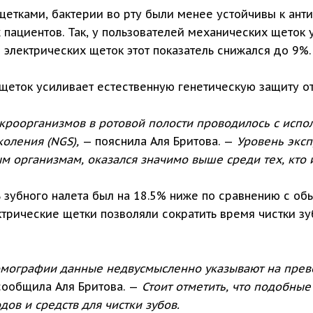
щетками, бактерии во рту были менее устойчивы к анти
 пациентов. Так, у пользователей механических щеток 
 электрических щеток этот показатель снижался до 9%.
щеток усиливает естественную генетическую защиту о
икроорганизмов в ротовой полости проводилось с исп
коления (NGS),
— пояснила Аля Бритова. —
Уровень эксп
ым организмам, оказался значимо выше среди тех, кто
ь зубного налета был на 18.5% ниже по сравнению с о
ектрические щетки позволяли сократить время чистки з
мографии данные недвусмысленно указывают на прево
сообщила Аля Бритова. —
Стоит отметить, что подобные
ов и средств для чистки зубов.