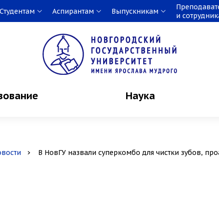
Преподават
Студентам
Аспирантам
Выпускникам
и сотрудни
зование
Наука
овости
В НовГУ назвали суперкомбо для чистки зубов, про