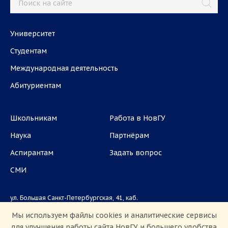
Университет
Студентам
Международная деятельность
Абитуриентам
Школьникам
Работа в НовГУ
Наука
Партнёрам
Аспирантам
Задать вопрос
СМИ
ул. Большая Санкт-Петербургская, 41, каб.
1101, 1103
Мы используем файлы cookies и аналитические сервисы
для улучшения работы сайта НовГУ и большего удобства
Приемная комиссия: +7(8162)33-20-44