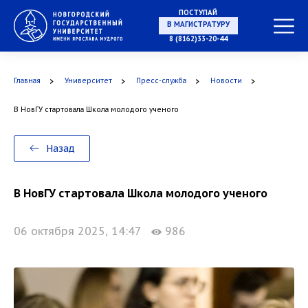
ПОСТУПАЙ
НА СПЕЦИАЛИТЕТ
8 (8162)33-20-44
Главная
Университет
Пресс-служба
Новости
В НовГУ стартовала Школа молодого ученого
В МАГИСТРАТУРУ
Назад
В НовГУ стартовала Школа молодого ученого
В АСПИРАНТУРУ
06 октября 2025, 14:47
986
В ОРДИНАТУРУ