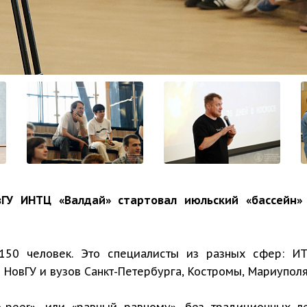
ГУ ИНТЦ «Валдай» стартовал июльский «бассейн»
50 человек. Это специалисты из разных сфер: ИТ,
 НовГУ и вузов Санкт-Петербурга, Костромы, Мариуполя
-peer», или «равный равному», без традиционных л