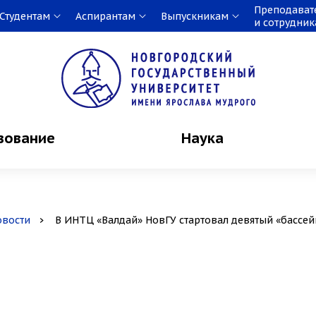
Преподават
Студентам
Аспирантам
Выпускникам
и сотрудни
зование
Наука
овости
В ИНТЦ «Валдай» НовГУ стартовал девятый «бассей