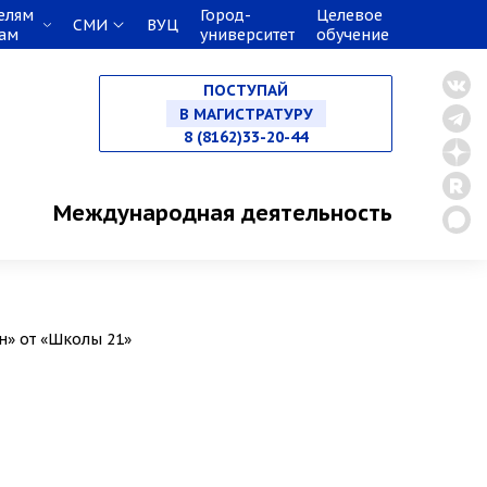
елям
Город-
Целевое
СМИ
ВУЦ
кам
университет
обучение
НА СПЕЦИАЛИТЕТ
ПОСТУПАЙ
В МАГИСТРАТУРУ
8 (8162)33-20-44
В АСПИРАНТУРУ
Международная деятельность
В ОРДИНАТУРУ
н» от «Школы 21»