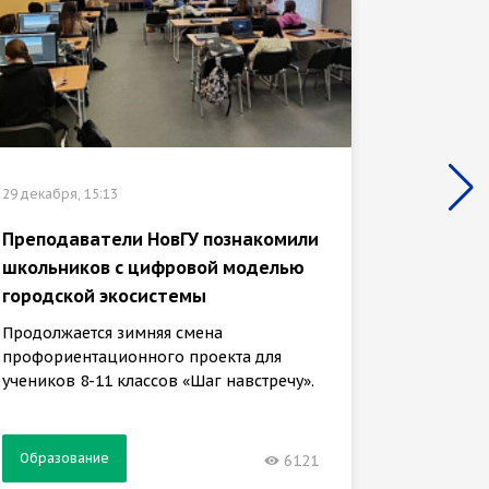
29 декабр
29 декабря, 15:13
ГИС-ба
медиат
Преподаватели НовГУ познакомили
второк
школьников с цифровой моделью
городской экосистемы
Задачи 
кафедры
Продолжается зимняя смена
обучени
профориентационного проекта для
учеников 8-11 классов «Шаг навстречу».
Образование
Образ
6121