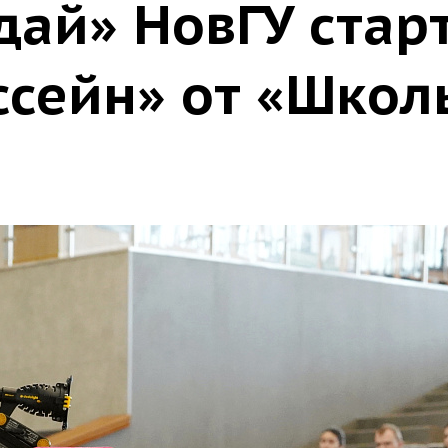
дай» НовГУ стар
ссейн» от «Школ