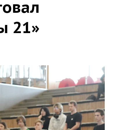
товал
ы 21»