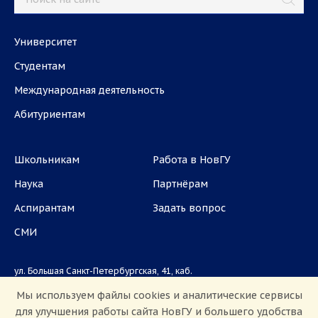
Университет
Студентам
Международная деятельность
Абитуриентам
Школьникам
Работа в НовГУ
Наука
Партнёрам
Аспирантам
Задать вопрос
СМИ
ул. Большая Санкт-Петербургская, 41, каб.
1101, 1103
Мы используем файлы cookies и аналитические сервисы
для улучшения работы сайта НовГУ и большего удобства
Приемная комиссия: +7(8162)33-20-44