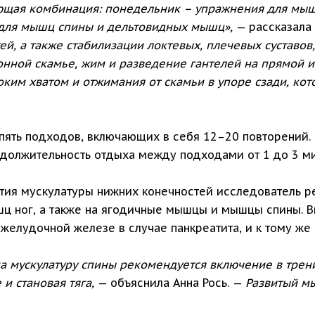
щая комбинация: понедельник – упражнения для мышц 
 для мышц спины и дельтовидных мышц»,
— рассказала 
й, а также стабилизации локтевых, плечевых суставов
онной скамье, жим и разведение гантелей на прямой и
роким хватом и отжимания от скамьи в упоре сзади, к
ять подходов, включающих в себя 12–20 повторений. 
должительность отдыха между подходами от 1 до 3 ми
ития мускулатуры нижних конечностей исследователь р
шц ног, а также на ягодичные мышцы и мышцы спины. 
елудочной железе в случае панкреатита, и к тому же 
а мускулатуру спины рекомендуется включение в трен
 и становая тяга,
— объяснила Анна Рось. —
Развитый м