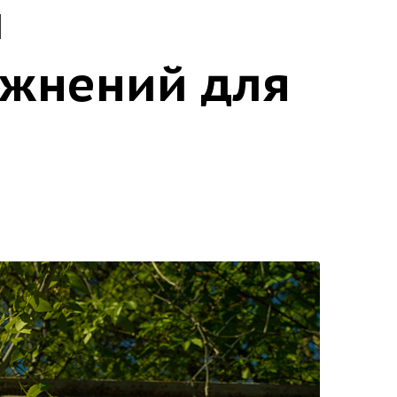
й
ажнений для