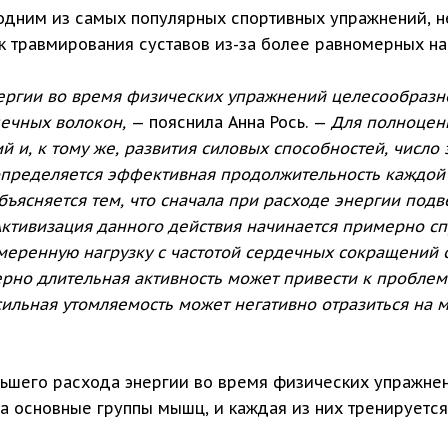
я одним из самых популярных спортивных упражнений, н
к травмирования суставов из-за более равномерных на
ергии во время физических упражнений целесообразн
ечных волокон,
— пояснила Анна Рось. —
Для полноценн
и, к тому же, развития силовых способностей, число 
ределяется эффективная продолжительность каждой тр
бъясняется тем, что сначала при расходе энергии под
Активизация данного действия начинается примерно спу
меренную нагрузку с частотой сердечных сокращений 
ерно длительная активность может привести к проблем
сильная утомляемость может негативно отразиться на
льшего расхода энергии во время физических упражнен
на основные группы мышц, и каждая из них тренируется