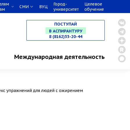
елям
Город-
Целевое
СМИ
ВУЦ
кам
университет
обучение
НА СПЕЦИАЛИТЕТ
ПОСТУПАЙ
В МАГИСТРАТУРУ
8 (8162)33-20-44
В АСПИРАНТУРУ
Международная деятельность
В ОРДИНАТУРУ
кс упражнений для людей с ожирением