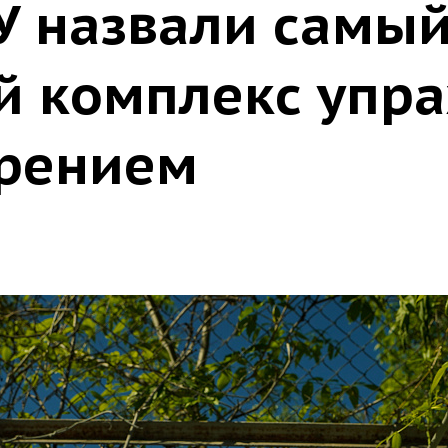
У назвали самы
 комплекс упр
ирением