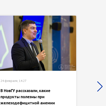
24 февраля, 14:27
21 феврал
В НовГУ рассказали, какие
В НовГ
продукты полезны при
после 
железодефицитной анемии
помощь