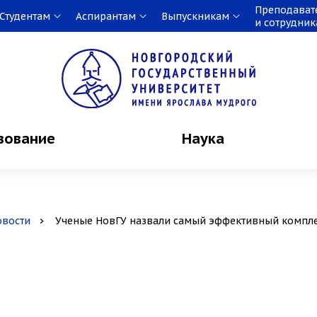
Преподават
Студентам
Аспирантам
Выпускникам
и сотрудни
зование
Наука
овости
Ученые НовГУ назвали самый эффективный компле