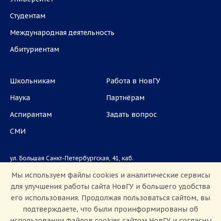
Студентам
Международная деятельность
Абитуриентам
Школьникам
Работа в НовГУ
Наука
Партнёрам
Аспирантам
Задать вопрос
СМИ
ул. Большая Санкт-Петербургская, 41, каб.
1101, 1103
Мы используем файлы cookies и аналитические сервисы
для улучшения работы сайта НовГУ и большего удобства
Приемная комиссия: +7(8162)33-20-44
его использования. Продолжая пользоваться сайтом, вы
подтверждаете, что были проинформированы об
использовании файлов cookies сайтом НовГУ и согласны