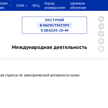
елям
Город-
Целевое
СМИ
ВУЦ
кам
университет
обучение
НА СПЕЦИАЛИТЕТ
ПОСТУПАЙ
В МАГИСТРАТУРУ
8 (8162)33-20-44
В АСПИРАНТУРУ
Международная деятельность
В ОРДИНАТУРУ
я стресса по электрической активности кожи