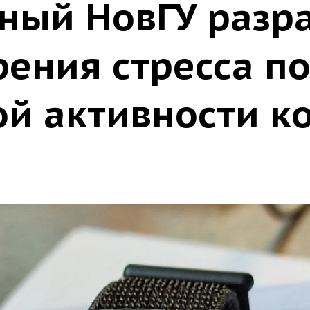
ный НовГУ разр
ения стресса п
ой активности к