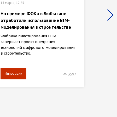
04 марта,
15 марта, 12:25
В новг
На примере ФОКа в Любытине
долине
отработали использование BIM-
источн
моделирования в строительстве
Иннова
Фабрика пилотирования НТИ
техноло
завершает проект внедрения
«Интелл
технологий цифрового моделирования
Валдай»
в строительство.
Инновации
Иннов
3597