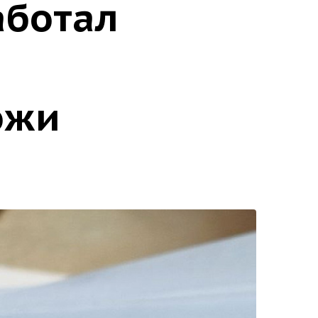
аботал
о
ожи