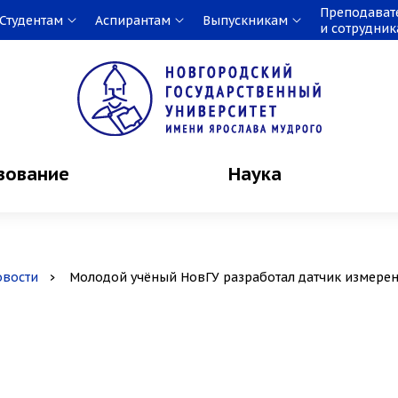
Преподават
Студентам
Аспирантам
Выпускникам
и сотрудни
зование
Наука
овости
Молодой учёный НовГУ разработал датчик измерени