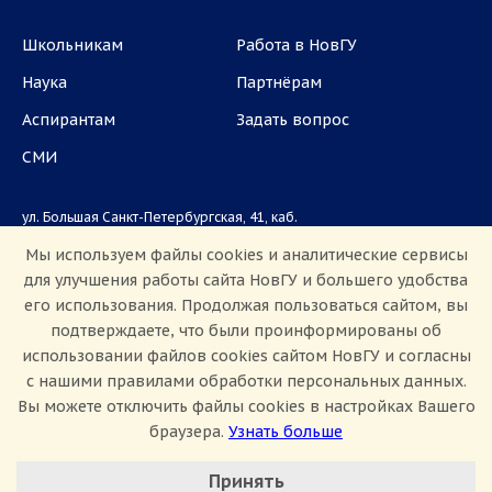
Школьникам
Работа в НовГУ
Наука
Партнёрам
Аспирантам
Задать вопрос
СМИ
ул. Большая Санкт-Петербургская, 41, каб.
1101, 1103
Мы используем файлы cookies и аналитические сервисы
для улучшения работы сайта НовГУ и большего удобства
Приемная комиссия: +7(8162)33-20-44
его использования. Продолжая пользоваться сайтом, вы
подтверждаете, что были проинформированы об
использовании файлов cookies сайтом НовГУ и согласны
с нашими правилами обработки персональных данных.
Вы можете отключить файлы cookies в настройках Вашего
браузера.
Узнать больше
Настроить Cookie
Сведения об образовательной организации
Принять
Политика конфиденциальности
Сведения о доходах
Минимальные